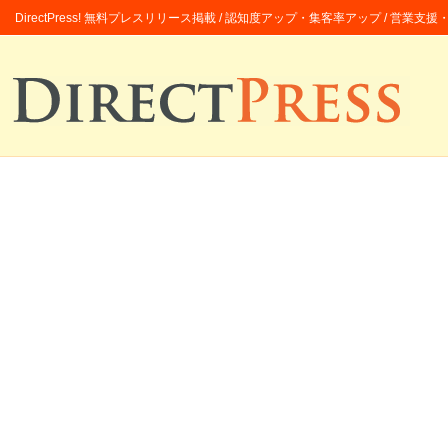
DirectPress! 無料プレスリリース掲載 / 認知度アップ・集客率アップ / 営業支