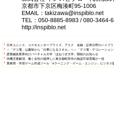
京都市下京区梅湊町95-1006
EMAIL：takizawa@inspiblo.net
TEL：050-8885-8983 / 080-3464-
http://inspiblo.net
日本ユニシス、コスモエンタープライズ、アスク 金融・証券分野のハイブリ
～「デコ電」は趣味から「仕事になるスキル」へ～「デコ電・デコレーション
柔整鍼灸業界向けバーチャル大学「ほねつぎ大学」開校のお知らせ
待機児童解消、働く女性の後押しに東京都町田市の無認可保育園が一役
業務用・学習ゲーム作成ツール「eラーニング・ゲーム・エンジン」ビジネス