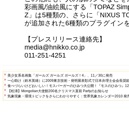
彩画風/油絵風にする「TOPAZ Simpl
Z」は5種類の、さらに「NIXUS T
が追加された6種類のプラグイン
【プレスリリース連絡先】
media@hnikko.co.jp
011-251-4251
美少女系名画集「ガールズ ガールズ ガールズ！4」、11／30に発売
一心助け（鈴木英雄）に2009東京技術・発明展表彰式で日本弁理士会会長奨
食べづらいけどおいしい！モスバーガーのひみつ大公開！『モスのひみつ』12
【松濤】Mongolian大使館200名クリスマス直前 Partyのお知らせ
気象現象・環境トピックをさらにわかりやすく：世界気象カレンダー2010 発