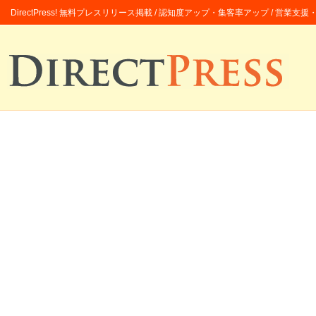
DirectPress! 無料プレスリリース掲載 / 認知度アップ・集客率アップ / 営業支