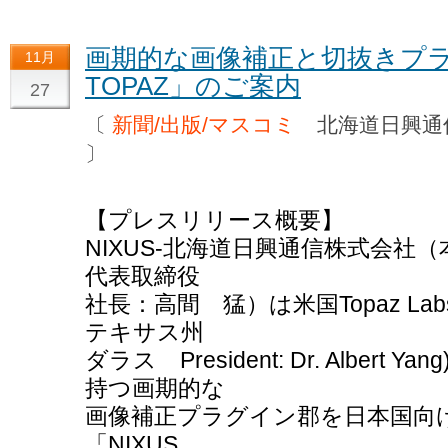
画期的な画像補正と切抜きプラグ
11月
TOPAZ」のご案内
27
〔
新聞/出版/マスコミ
北海道日興通
〕
【プレスリリース概要】
NIXUS-北海道日興通信株式会
代表取締役
社長：高間 猛）は米国Topaz Lab
テキサス州
ダラス President: Dr. Albert 
持つ画期的な
画像補正プラグイン郡を日本国向けに「
「NIXUS