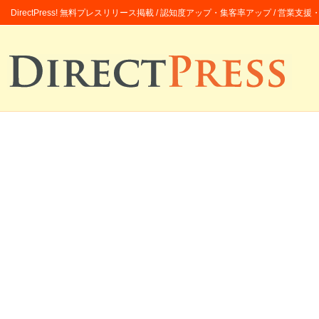
DirectPress! 無料プレスリリース掲載 / 認知度アップ・集客率アップ / 営業支