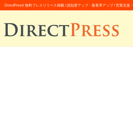
DirectPress! 無料プレスリリース掲載 / 認知度アップ・集客率アップ / 営業支