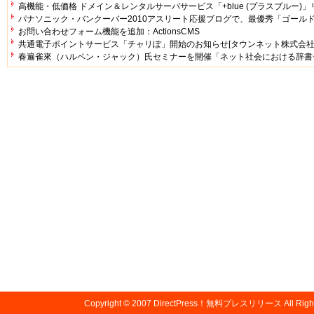
高機能・低価格 ドメイン＆レンタルサーバサービス「+blue (プラスブルー)」リ
パナソニック・バンクーバー2010アスリート応援ブログで、最優秀「ゴール
お問い合わせフォーム機能を追加：ActionsCMS
共通電子ポイントサービス「チャリぽ」開始のお知らせ[タウンネット株式会社
春遍雀來（ハルペン・ジャック）氏セミナーを開催「ネット社会における辞書
Copyright © 2007
DirectPress！無料プレスリリース
All Righ