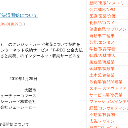
新聞/出版/マスコミ
公共機関/NPO
ド決済開始について
医療/医薬/介護
化粧品/コスメ
10年01月29日
〕
健康食品/サプリメン
自動車/二輪車
芸能/エンタメ
金）」のクレジットカード決済について契約を
学校/教育/学習
ンターネット収納サービス「F-REGI公金支払
転職/人材/求人
るさと納税」のインターネット収納サービスを
製造業/流通業
金融業/保険業
土木業/建築業
29日
飲食業/食品関連業
スポーツ/アウトドア
市
サービス業/小売業
コマース
式会社
ファッション/インテ
ービー
経営/コンサルティン
不動産/投資/株
広告/デザイン
済開始について
懸賞/プレゼント