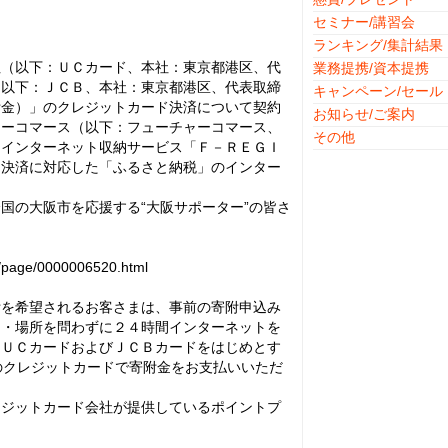
セミナー/講習会
ランキング/集計結果
（以下：ＵＣカード、本社：東京都港区、代
業務提携/資本提携
（以下：ＪＣＢ、本社：東京都港区、代表取締
キャンペーン/セール
附金）」のクレジットカード決済について契約
お知らせ/ご案内
ャーコマース（以下：フューチャーコマース、
その他
るインターネット収納サービス「Ｆ－ＲＥＧＩ
ド決済に対応した「ふるさと納税」のインター
の大阪市を応援する“大阪サポーター”の皆さ
。
u/page/0000006520.html
を希望されるお客さまは、事前の寄附申込み
間・場所を問わずに２４時間インターネットを
、ＵＣカードおよびＪＣＢカードをはじめとす
た全てのクレジットカードで寄附金をお支払いいただ
ジットカード会社が提供しているポイントプ
。