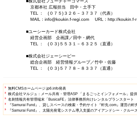
■株式会社フューチャーコマース
京都本社 広報担当 田中・土手下
TEL ： (０７５)３２６－３７３７（代表）
MAIL：info@koukin.f-regi.com URL：http://koukin.f-r
■ユーシーカード株式会社
経営企画部 企画課／田中・網代
TEL ： (０３)５５３１－６３２５（直通）
■株式会社ジェーシービー
総合企画部 経営情報グループ／竹中・佐藤
TEL ： (０３)５７７８－８３３７（直通）
無料CMSホームページ.jp6.info発表
株式会社マルジュ：メール共有・管理ASP 「まるごっとインフォメール」提
名刺情報共有管理端末「BusicaFE」法律事務所向けレンタルプランスタート
『Samurai Fund』、貸しスペースの検索・予約サイト『軒先.com』運営の
『Samurai Fund』、太陽光発電システム導入支援のアイアンドシー・クルー