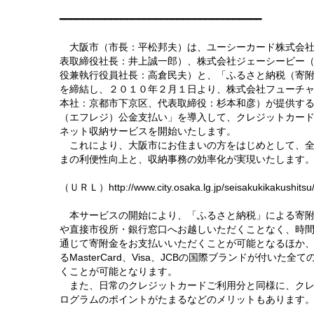
━━━━━━━━━━━━━━━━━━━━━━━━━━━━━━━━━━━━
大阪市（市長：平松邦夫）は、ユーシーカード株式会社
表取締役社長：井上誠一郎）、株式会社ジェーシービー
役兼執行役員社長：高倉民夫）と、「ふるさと納税（寄
を締結し、２０１０年２月１日より、株式会社フューチ
本社：京都市下京区、代表取締役：杉本和彦）が提供す
（エフレジ）公金支払い」を導入して、クレジットカー
ネット収納サービスを開始いたします。
これにより、大阪市にお住まいの方をはじめとして、全国
まの利便性向上と、収納事務の効率化が実現いたします
（ＵＲＬ）http://www.city.osaka.lg.jp/seisakukikakushits
本サービスの開始により、「ふるさと納税」による寄附
や直接市役所・銀行窓口へお越しいただくことなく、時
通じて寄附金をお支払いいただくことが可能となるほか
るMasterCard、Visa、JCBの国際ブランドが付い
くことが可能となります。
また、日常のクレジットカードご利用分と同様に、クレ
ログラムのポイントがたまるなどのメリットもあります