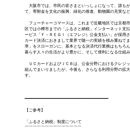
大阪市では、市民の皆さまといっしょになって、誰もが
て、寄附金を文化の振興、緑化の推進、動物園の充実な
フューチャーコマースは、これまで近畿地区では京都市
区では小樽市までの「ふるさと納税」インターネット支
ービス「Ｆ－ＲＥＧＩ（エフレジ）公金支払い」が採用
カード決済におきまして業界で随一の実績を積み重ねて
準」をスローガンに、基本となる決済代行業務はもちろ
暮らす人々の生活がより豊かに、そして便利になる仕組
ＵＣカードおよびＪＣＢは、公金分野におけるクレジッ
組んでまいりましたが、今後も、さらなる利用分野の拡
す。
以
━━━━━━━━━━━━━━━━━━━━━━━━━━━━━━━━━━━━
【ご参考】
「ふるさと納税」制度について
￣￣￣￣￣￣￣￣￣￣￣￣￣￣