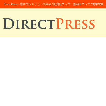
DirectPress! 無料プレスリリース掲載 / 認知度アップ・集客率アップ / 営業支