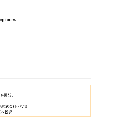
egi.com/
供を開始。
軒先株式会社へ投資
ズへ投資