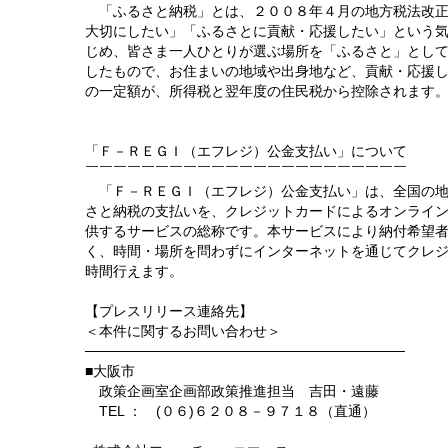
「ふるさと納税」とは、２００８年４月の地方税法改正
大切にしたい」「ふるさとに貢献・応援したい」という
じめ、皆さま一人ひとりが選ぶ場所を「ふるさと」とし
したもので、お住まいの地域や出身地など、貢献・応援
の一定額が、所得税と翌年度の住民税から控除されます
「Ｆ－ＲＥＧＩ（エフレジ）公金支払い」について
￣￣￣￣￣￣￣￣￣￣￣￣￣￣￣￣￣￣￣￣￣￣￣
「Ｆ－ＲＥＧＩ（エフレジ）公金支払い」は、全国の地
さと納税の支払いを、クレジットカードによるオンライ
供するサービスの総称です。本サービスにより納付希望
く、時間・場所を問わずにインターネットを通じてクレ
時間行えます。
【プレスリリース連絡先】
＜本件に関するお問い合わせ＞
────────────────────────────────
■大阪市
政策企画室企画部政策推進担当 吉田・遠藤
TEL ： (０６)６２０８－９７１８（直通）