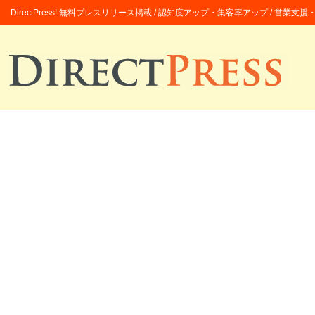
DirectPress! 無料プレスリリース掲載 / 認知度アップ・集客率アップ / 営業支