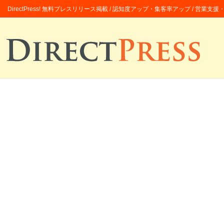
DirectPress! 無料プレスリリース掲載 / 認知度アップ・集客率アップ / 営業支