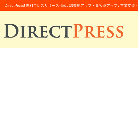
DirectPress! 無料プレスリリース掲載 / 認知度アップ・集客率アップ / 営業支