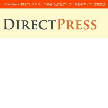
DirectPress! 無料プレスリリース掲載 / 認知度アップ・集客率アップ / 営業支