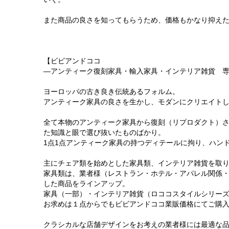
また商品の良さを知ってもらうため、価格もかなり抑え
【ビビアンドココ
―アンティーク復刻家具・輸入家具・インテリア雑貨 
ヨーロッパの古き良き伝統あるフォルム。
アンティーク家具の良さを生かし、モダンにクリエイト
全て本物のアンティーク家具から復刻（リプロダクト）
た知識と眼で選び抜いたものばかり。
1点1点アンティーク家具の持つディテールに拘り、ハン
主にチェア類を始めとした家具類、インテリア雑貨を取
家具類は、業者様（レストラン・ホテル・アパレル関係
した商品をラインアップ。
家具（一部）・インテリア雑貨（ロココスタイルシリー
お求めは１点からでもビビアンドココ業販価格にてご購
クラシカルな店舗デザインをお考えの業者様には最適な