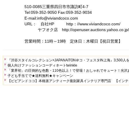
510-0085三重県四日市市諏訪町4-7
Tel:059-352-9050 Fax:059-352-9034
E-mail:info@viviandcoco.com
URL： 自社HP http：//www.viviandcoco.com/
ヤフオク店 http://openuser.auctions.yahoo.co.jp/jp/
営業時間：11時～19時 定休日：木曜日【祝日営業】
『渋谷スタイルコレクション×JAPANAITON＠コ・フェスタIN上海』3,500人
個人向けファッションコーディネートtwinkle
「業界初」の圧倒的な色数・110色以上！で登場！おしゃれでキュート！光沢
子ども手当てで★送料無料★キャンペーン
【ビビアンドココ】本格派アンティーク復刻家具インテリア専門店 【インテ