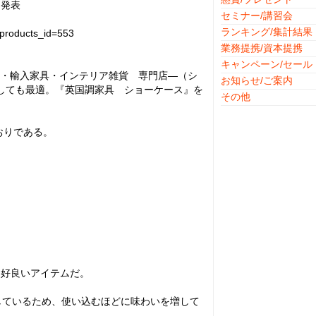
を発表
セミナー/講習会
ランキング/集計結果
&products_id=553
業務提携/資本提携
キャンペーン/セール
家具・輸入家具・インテリア雑貨 専門店―（シ
お知らせ/ご案内
としても最適。『英国調家具 ショーケース』を
その他
おりである。
格好良いアイテムだ。
しているため、使い込むほどに味わいを増して