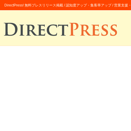
DirectPress! 無料プレスリリース掲載 / 認知度アップ・集客率アップ / 営業支