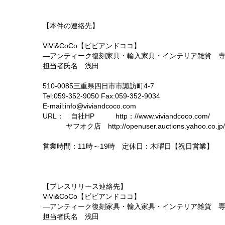
【本件の連絡先】
ViVi&CoCo【ビビアンドココ】
―アンティーク復刻家具・輸入家具・インテリア雑貨 
担当者氏名 浅田
510-0085三重県四日市市諏訪町4-7
Tel:059-352-9050 Fax:059-352-9034
E-mail:info@viviandcoco.com
URL： 自社HP http：//www.viviandcoco.com/
ヤフオク店 http://openuser.auctions.yahoo.co.jp/jp/
営業時間：11時～19時 定休日：木曜日【祝日営業】
以 
【プレスリリース連絡先】
ViVi&CoCo【ビビアンドココ】
―アンティーク復刻家具・輸入家具・インテリア雑貨 
担当者氏名 浅田