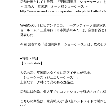
店舗什器としても最適。『英国調家具 ショーケース』
－ 直輸入！英国調 オーク材ショーケース －
http://www.viviandcoco.com/product_info.php?cPath=17
━━━━━━━━━━━━━━━━━━━━━━━━━━━━━━━━━━━━
ViVi&CoCo【ビビアンドココ】 ―アンティーク復刻
ョールーム：三重県四日市市諏訪町4-7）は、店舗什器
発表した。
今回 発表する『英国調家具 ショーケース』は、次のと
■特徴・詳細
【British style】
人気の高い英国調スタイルに新アイテムが登場。
「ショーケース（ジュエリーケース）」
上質なオーク材にて品のある逸品だ。
店舗には勿論、個人宅でもコレクションを収納されても
こちらの商品は、家具職人が1点1点ハンドメイドで製作
いく。