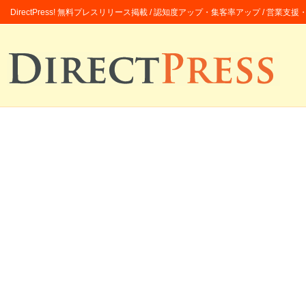
DirectPress! 無料プレスリリース掲載 / 認知度アップ・集客率アップ / 営業支