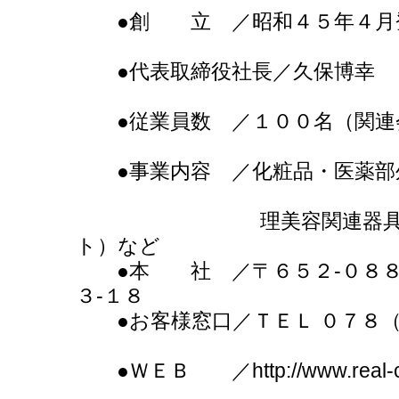
●創 立 ／昭和４５年
●代表取締役社
●従業員数 ／１００
●事業内容 ／化粧品・医
理美容関連器具、健康
ト）など
●本 社 ／〒６５２-０８８５
３-１８
●お客様窓口／ＴＥＬ ０７
●ＷＥＢ ／http://www