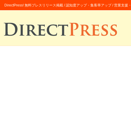
DirectPress! 無料プレスリリース掲載 / 認知度アップ・集客率アップ / 営業支