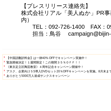
【プレスリリース連絡先】
株式会社リアル「美人ぬか」PR
内）
TEL：092-726-1400 FAX：092
担当：鳥谷 campaign@bijin-n
【中国語翻訳料金】は一律40% OFFでキャンペーン実施中！
緊急開催決定！１週間限定！この期間３５％ＯＦＦ！！
《東京足立区陶芸教室》４周年記念キャンペーン開催中！
アスク、企業向け５S導入DVDセット20％OFFキャンペーンを実施。8月末ま
ありがとう5000万人達成サンクスキャンペーン