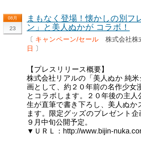
まもなく登場！懐かしの別フ
08月
ン」と美人ぬかが コラボ！
23
〔
キャンペーン/セール
株式会社株
日
〕
【プレスリリース概要】
株式会社リアルの「美人ぬか 純
画として、約２０年前の名作少女
とコラボします。２０年後の主人
生が直筆で書き下ろし、美人ぬか
ます。限定グッズのプレゼント企
９月中旬公開予定。
▼ＵＲＬ：http://www.bijin-nuka.com