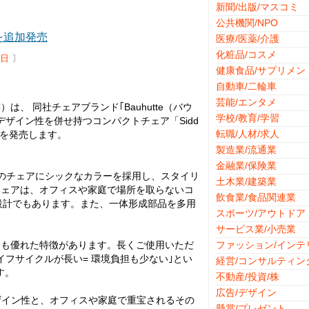
新聞/出版/マスコミ
公共機関/NPO
を追加発売
医療/医薬/介護
化粧品/コスメ
6日
〕
健康食品/サプリメン
自動車/二輪車
芸能/エンタメ
、 同社チェアブランド｢Bauhutte（バウ
学校/教育/学習
ザイン性を併せ持つコンパクトチェア「Sidd
転職/人材/求人
）｣を発売します。
製造業/流通業
金融業/保険業
のチェアにシックなカラーを採用し、スタイリ
土木業/建築業
チェアは、オフィスや家庭で場所を取らないコ
飲食業/食品関連業
量設計でもあります。また、一体形成部品を多用
スポーツ/アウトドア
サービス業/小売業
にも優れた特徴があります。長くご使用いただ
ファッション/インテ
フサイクルが長い= 環境負担も少ない｣とい
経営/コンサルティン
す。
不動産/投資/株
広告/デザイン
なデザイン性と、オフィスや家庭で重宝されるその
懸賞/プレゼント