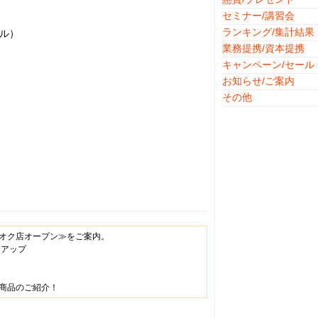
セミナー/講習会
ランキング/集計結果
ダル）
業務提携/資本提携
キャンペーン/セール
お知らせ/ご案内
その他
オク店オープン≫をご案内。
ンアップ
商品のご紹介！