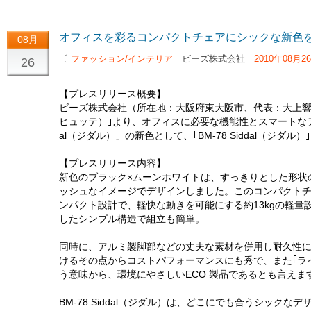
オフィスを彩るコンパクトチェアにシックな新色
08月
〔
ファッション/インテリア
ビーズ株式会社
2010年08月2
26
【プレスリリース概要】
ビーズ株式会社（所在地：大阪府東大阪市、代表：大上響）は
ヒュッテ）｣より、オフィスに必要な機能性とスマートなデ
al（ジダル）」の新色として、｢BM-78 Siddal（ジダル
【プレスリリース内容】
新色のブラック×ムーンホワイトは、すっきりとした形状
ッシュなイメージでデザインしました。このコンパクト
ンパクト設計で、軽快な動きを可能にする約13kgの軽
したシンプル構造で組立も簡単。
同時に、アルミ製脚部などの丈夫な素材を併用し耐久性
けるその点からコストパフォーマンスにも秀で、また｢ライ
う意味から、環境にやさしいECO 製品であるとも言えま
BM-78 Siddal（ジダル）は、どこにでも合うシック