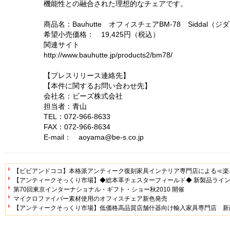
機能性との融合された理想的なチェアです。
商品名：Bauhutte オフィスチェアBM-78 Siddal（ジ
希望小売価格： 19,425円（税込）
関連サイト
http://www.bauhutte.jp/products2/bm78/
【プレスリリース連絡先】
【本件に関するお問い合わせ先】
会社名：ビーズ株式会社
担当者：青山
TEL：072-966-8633
FAX：072-966-8634
E-mail： aoyama@be-s.co.jp
【ビビアンドココ】本格派アンティーク復刻家具インテリア専門店による≪楽
【アンティークそっくり市場】◆総本革チェスターフィールド◆ 新製品ライ
第70回東京インターナショナル・ギフト・ショー秋2010 開催
マイクロファイバー素材使用のオフィスチェア新色発売
【アンティークそっくり市場】低価格高品質店舗什器向け輸入家具専門店 新