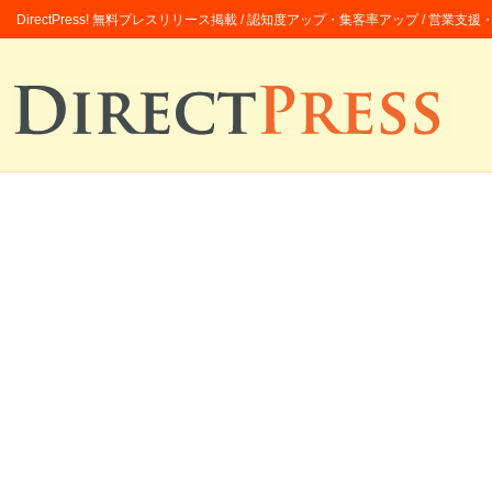
DirectPress! 無料プレスリリース掲載 / 認知度アップ・集客率アップ / 営業支