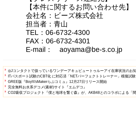
【本件に関するお問い合わせ先】
会社名：ビーズ株式会社
担当者：青山
TEL：06-6732-4300
FAX：06-6732-4301
E-mail： aoyama@be-s.co.jp
◎Jコンタクトで扱っているワンデーアキュビュートゥルーアイ在庫状況のお
ITパスポート試験のCBT化 に対応済「NETパーフェクトトレーナー」模擬試
GREE版『Boy\\\'sMakerらぶコミュ』12月27日リリース開始
完全無料お水系デコメ(素材)サイト『エムデコ』
CO2吸収プロジェクト『僕と地球を繋ぐ森』が、AKB48とのコラボによる「