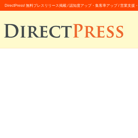
DirectPress! 無料プレスリリース掲載 / 認知度アップ・集客率アップ / 営業支