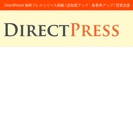
DirectPress! 無料プレスリリース掲載 / 認知度アップ・集客率アップ / 営業支