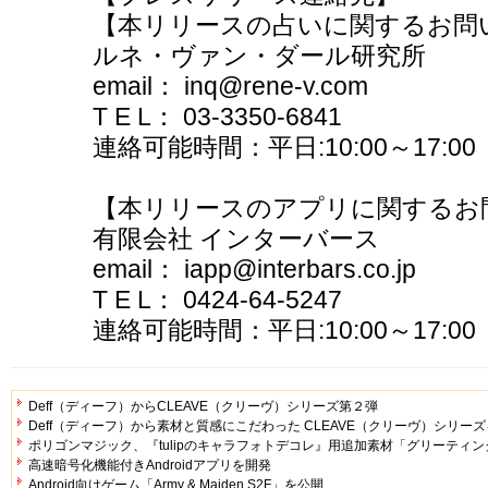
【本リリースの占いに関するお問
ルネ・ヴァン・ダール研究所
email： inq@rene-v.com
T E L： 03-3350-6841
連絡可能時間：平日:10:00～17:00
【本リリースのアプリに関するお
有限会社 インターバース
email： iapp@interbars.co.jp
T E L： 0424-64-5247
連絡可能時間：平日:10:00～17:00
Deff（ディーフ）からCLEAVE（クリーヴ）シリーズ第２弾
Deff（ディーフ）から素材と質感にこだわった CLEAVE（クリーヴ）シリー
ポリゴンマジック、『tulipのキャラフォトデコレ』用追加素材「グリーティン
高速暗号化機能付きAndroidアプリを開発
Android向けゲーム「Army & Maiden S2F」を公開