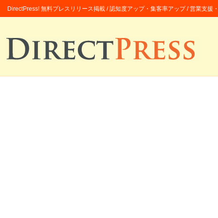
DirectPress! 無料プレスリリース掲載 / 認知度アップ・集客率アップ / 営業支