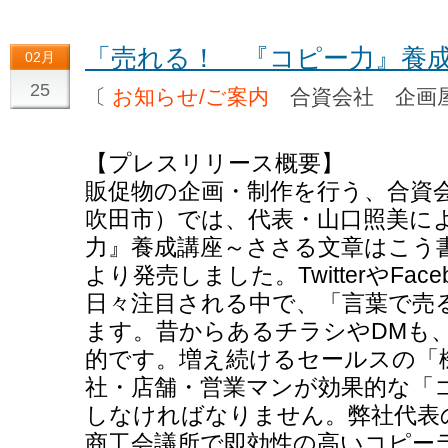
「売れる！ 『コピー力』養
02月
25
〔
お知らせ/ご案内
合資会社 企画
【プレスリリース概要】
販促物の企画・制作を行う、合資会
吹田市）では、代表・山口照美に
力』養成講座～ささる文章はこう
より発売しました。TwitterやFa
日々注目される中で、「言葉で売
ます。昔からあるチラシやDMも
的です。増え続けるセールスの「
社・店舗・営業マンが効果的な「
しなければなりません。弊社代表
商工会議所で即効性の高いコピー