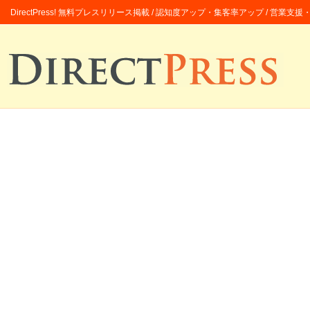
DirectPress! 無料プレスリリース掲載 / 認知度アップ・集客率アップ / 営業支