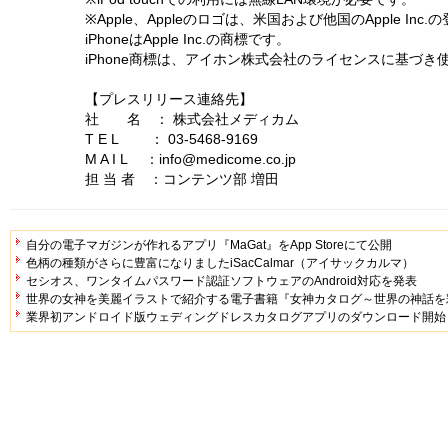
※Apple、Appleのロゴは、米国および他国のApple Inc
iPhoneはApple Inc.の商標です。
iPhone商標は、アイホン株式会社のライセンスに基づき
【プレスリリース連絡先】
社 名 ： 株式会社メディカム
T E L ： 03-5468-9169
M A I L ：info@medicome.co.jp
担 当 者 ：コンテンツ部 増田
自分の電子マガジンが作れるアプリ『MaGat』をApp Storeにて公開
色柄の種類がさらに豊富になりましたiSacCalmar（アイサックカルマ）
セシオス、ワンタイムパスワード認証ソフトウェアのAndroid対応を発表
世界の女神を美麗イラストで紹介する電子書籍『女神カタログ～世界の神話を
業界初アンドロイド版ウェディングドレスカタログアプリのダウンロード開始