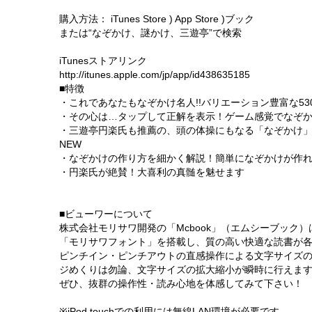
購入方法： iTunes Store ) App Store )ブック
または“なぞかけ、謎かけ、三遊亭”で検索
iTunesストアリンク
http://itunes.apple.com/jp/app/id438635185
■特徴
・これであなたもなぞかけ名人!!バリエーション豊富な53
・その心は…タップして正解を表示！ゲーム感覚でなぞ
・三遊亭円楽氏も推薦の、頭の体操にもなる「なぞかけ
NEW
・なぞかけの作り方を細かく解説！簡単になぞかけが作れ
・円楽氏が絶賛！大喜利の真髄を魅せます
■ビューワーについて
株式会社モリサワ開発の「Mcbook」（エムシーブック
「モリサワフォント」を搭載し、質の高い快適な読書が
ピンチイン・ピンチアウトの直感操作による文字サイズ
ジめくりは勿論、文字サイズの拡大縮小が瞬時に行えま
ぜひ、抜群の操作性・読み心地を体感してみて下さい！
※iPod touchでの利用には無線LAN環境が必要です。