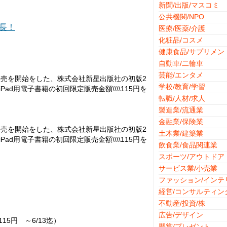
新聞/出版/マスコミ
公共機関/NPO
長！
医療/医薬/介護
化粧品/コスメ
健康食品/サプリメン
自動車/二輪車
芸能/エンタメ
売を開始をした、株式会社新星出版社の初版2
学校/教育/学習
iPad用電子書籍の初回限定販売金額\\\\115円を
転職/人材/求人
製造業/流通業
金融業/保険業
売を開始をした、株式会社新星出版社の初版2
土木業/建築業
iPad用電子書籍の初回限定販売金額\\\\115円を
飲食業/食品関連業
スポーツ/アウトドア
サービス業/小売業
ファッション/インテ
経営/コンサルティン
不動産/投資/株
広告/デザイン
5円 ～6/13迄）
懸賞/プレゼント