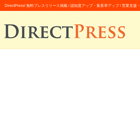
DirectPress! 無料プレスリリース掲載 / 認知度アップ・集客率アップ / 営業支