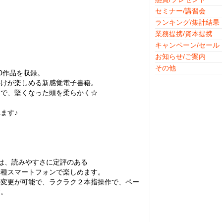
セミナー/講習会
ランキング/集計結果
業務提携/資本提携
キャンペーン/セール
お知らせ/ご案内
その他
0作品を収録。
かけが楽しめる新感覚電子書籍。
」で、堅くなった頭を柔らかく☆
ます♪
）は、読みやすさに定評のある
各種スマートフォンで楽しめます。
の変更が可能で、ラクラク２本指操作で、ペー
す。