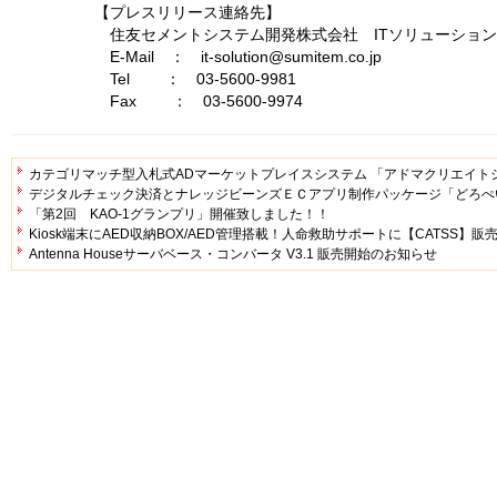
【プレスリリース連絡先】
住友セメントシステム開発株式会社 ITソリューショ
E-Mail ： it-solution@sumitem.co.jp
Tel ： 03-5600-9981
Fax ： 03-5600-9974
カテゴリマッチ型入札式ADマーケットプレイスシステム 「アドマクリエイト
デジタルチェック決済とナレッジビーンズＥＣアプリ制作パッケージ「どろぺ
「第2回 KAO-1グランプリ」開催致しました！！
Kiosk端末にAED収納BOX/AED管理搭載！人命救助サポートに【CATSS】販
Antenna Houseサーバベース・コンバータ V3.1 販売開始のお知らせ