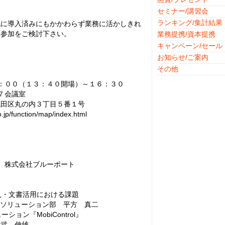
セミナー/講習会
ランキング/集計結果
に導入済みにもかかわらず業務に活かしきれ
非参加をご検討下さい。
業務提携/資本提携
キャンペーン/セール
お知らせ/ご案内
その他
００（１３：４０開場）～１６：３０
７会議室
の内３丁目５番１号
ion/map/index.html
、株式会社ブルーポート
導入・文書活用における課題
ューション部 平方 真二
理ソリューション『MobiControl』
佐武 伸雄