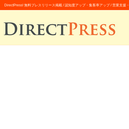
DirectPress! 無料プレスリリース掲載 / 認知度アップ・集客率アップ / 営業支