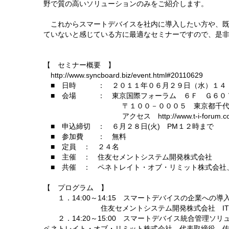
野で質の高いソリューションのみをご紹介します。
これからスマートデバイスを社内に導入したい方や、既
ていないと感じている方に最適なセミナーですので、是
【 セミナー概要 】
http://www.syncboard.biz/event.html#20110629
■ 日時 ： ２０１１年０６月２９日（水）１４：
■ 会場 ： 東京国際フォーラム ６Ｆ Ｇ６０
〒１００－０００５ 東京都千代田区丸
アクセス http://www.t-i-forum.co.jp/funct
■ 申込締切 ： ６月２８日(火) PM１２時まで
■ 参加費 ： 無料
■ 定員 ： ２４名
■ 主催 ： 住友セメントシステム開発株式会社
■ 共催 ： ペネトレイト・オブ・リミット株式会社
【 プログラム 】
１．14:00～14:15 スマートデバイスの企業への
住友セメントシステム開発株式会社 ITソリ
２．14:20～15:00 スマートデバイス統合管
ペネトレイト・オブ・リミット株式会社 代表取締役 