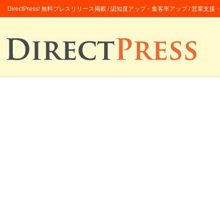
DirectPress! 無料プレスリリース掲載 / 認知度アップ・集客率アップ / 営業支