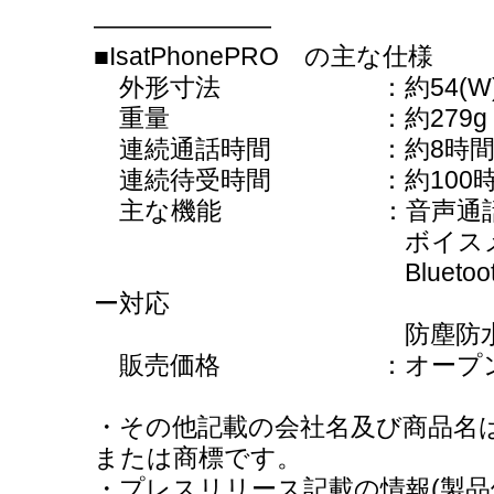
―――――――
■IsatPhonePRO の主な仕様
外形寸法 ：約54(W)×39mm
重量 ：約279g
連続通話時間 ：約8時
連続待受時間 ：約100時
主な機能 ：音声通話（
ボイスメール/SM
Bluetooth/カラ
ー対応
防塵防水対応（IP
販売価格 ：オープン
・その他記載の会社名及び商品名
または商標です。
・プレスリリース記載の情報(製品