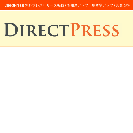
DirectPress! 無料プレスリリース掲載 / 認知度アップ・集客率アップ / 営業支