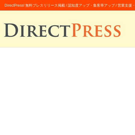
DirectPress! 無料プレスリリース掲載 / 認知度アップ・集客率アップ / 営業支