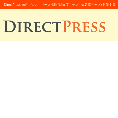
DirectPress! 無料プレスリリース掲載 / 認知度アップ・集客率アップ / 営業支