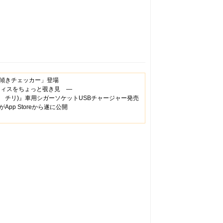
傾きチェッカー」登場
フィスをちょっと覗き見 ―
ッド チリ)』車用シガーソケットUSBチャージャー発売
p Storeから遂に公開