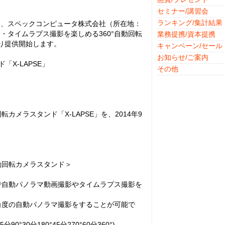
セミナー/講習会
ランキング/集計結果
る、スペックコンピュータ株式会社（所在地：
・タイムラプス撮影を楽しめる360°自動回転
業務提携/資本提携
より提供開始します。
キャンペーン/セール
お知らせ/ご案内
「X-LAPSE」
その他
カメラスタンド「X-LAPSE」を、2014年9
動回転カメラスタンド＞
ラで自動パノラマ動画撮影やタイムラプス撮影を
の角度の自動パノラマ撮影をすることが可能で
0分180°45分270°60分360°)