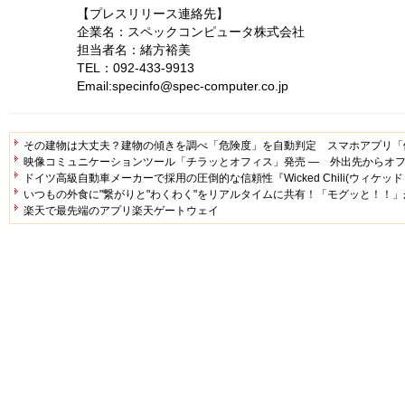
【プレスリリース連絡先】
企業名：スペックコンピュータ株式会社
担当者名：緒方裕美
TEL：092-433-9913
Email:specinfo@spec-computer.co.jp
その建物は大丈夫？建物の傾きを調べ「危険度」を自動判定 スマホアプリ「
映像コミュニケーションツール「チラッとオフィス」発売 ― 外出先からオ
ドイツ高級自動車メーカーで採用の圧倒的な信頼性『Wicked Chili(ウィケ
いつもの外食に"繋がりと"わくわく"をリアルタイムに共有！「モグッと！！」がAp
楽天で最先端のアプリ楽天ゲートウェイ