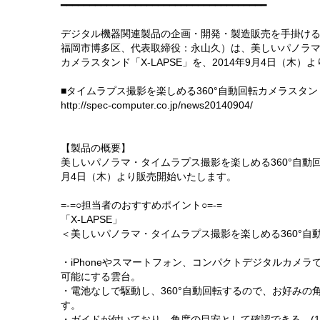
━━━━━━━━━━━━━━━━━━━━━━━━━━━━━━━━━━━━
デジタル機器関連製品の企画・開発・製造販売を手掛け
福岡市博多区、代表取締役：永山久）は、美しいパノラマ
カメラスタンド「X-LAPSE」を、2014年9月4日（木）
■タイムラプス撮影を楽しめる360°自動回転カメラスタンド
http://spec-computer.co.jp/news20140904/
【製品の概要】
美しいパノラマ・タイムラプス撮影を楽しめる360°自動回転
月4日（木）より販売開始いたします。
=-=○担当者のおすすめポイント○=-=
「X-LAPSE」
＜美しいパノラマ・タイムラプス撮影を楽しめる360°自
・iPhoneやスマートフォン、コンパクトデジタルカメ
可能にする雲台。
・電池なしで駆動し、360°自動回転するので、お好み
す。
・ガイドが付いており、角度の目安として確認できる。(15分90°3