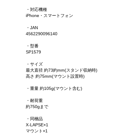
・対応機種
iPhone・スマートフォン
・JAN
4562290096140
・型番
SP1579
・サイズ
最大直径 約73約mm(スタンド収納時)
高さ 約75mm(マウント設置時)
・重量 約105g(マウント含む)
・耐荷重
約750gまで
・同梱品
X-LAPSE×1
マウント×1