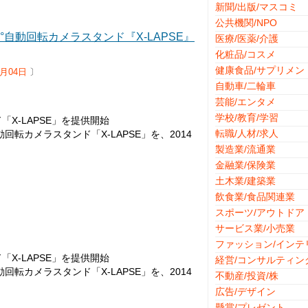
新聞/出版/マスコミ
公共機関/NPO
自動回転カメラスタンド『X-LAPSE』
医療/医薬/介護
化粧品/コスメ
健康食品/サプリメン
9月04日
〕
自動車/二輪車
芸能/エンタメ
学校/教育/学習
X-LAPSE」を提供開始
転職/人材/求人
回転カメラスタンド「X-LAPSE」を、2014
製造業/流通業
金融業/保険業
土木業/建築業
飲食業/食品関連業
スポーツ/アウトドア
サービス業/小売業
ファッション/インテ
X-LAPSE」を提供開始
経営/コンサルティン
回転カメラスタンド「X-LAPSE」を、2014
不動産/投資/株
広告/デザイン
懸賞/プレゼント