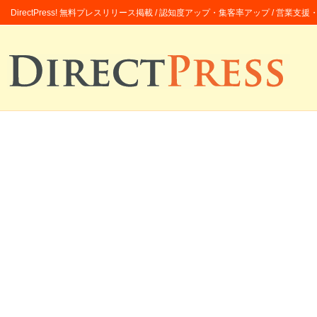
DirectPress! 無料プレスリリース掲載 / 認知度アップ・集客率アップ / 営業支