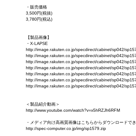
・販売価格
3,500円(税抜)
3,780円(税込)
【製品画像】
・X-LAPSE
http://image.rakuten.co.jp/specdirect/cabinet/sp042/sp1
http://image.rakuten.co.jp/specdirect/cabinet/sp042/sp15
http://image.rakuten.co.jp/specdirect/cabinet/sp042/sp15
http://image.rakuten.co.jp/specdirect/cabinet/sp042/sp15
http://image.rakuten.co.jp/specdirect/cabinet/sp042/sp15
http://image.rakuten.co.jp/specdirect/cabinet/sp042/sp15
http://image.rakuten.co.jp/specdirect/cabinet/sp042/sp15
＜製品紹介動画＞
http://www.youtube.com/watch?v=x5hRZJh6RFM
・メディア向け高画質画像はこちらからダウンロードで
http://spec-computer.co.jp/img/sp1579.zip