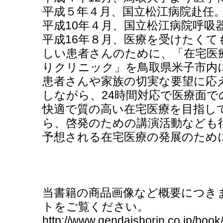
平成５年４月、国立松江病院赴任
平成10年４月、国立松江病院呼吸
平成16年８月、医療を受けたく
しい患者さんのために、「在宅医
りクリニック」を鳥取県米子市内
患者さんや家族の切実な要望に応
しながら、24時間対応で医療面
快適で質の高い在宅医療を目指し
ら、啓発のための講演活動なども
予想される在宅医療の発展のため
当書籍の商品画像など概要につき
トをご覧ください。
http://www.gendaishorin.co.jp/boo