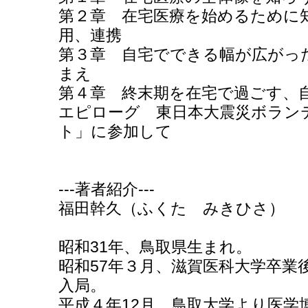
第２章 在宅医療を始めるために
用、連携
第３章 自宅でできる幅が広がっ
まえ
第４章 終末期を在宅で過ごす、
エピローグ 東日本大震災ボラン
ト」に参加して
---著者紹介---
福田幹久（ふくた みきひさ）
昭和31年、鳥取県生まれ。
昭和57年３月、滋賀医科大学卒業
入局。
平成４年12月、鳥取大学より医学