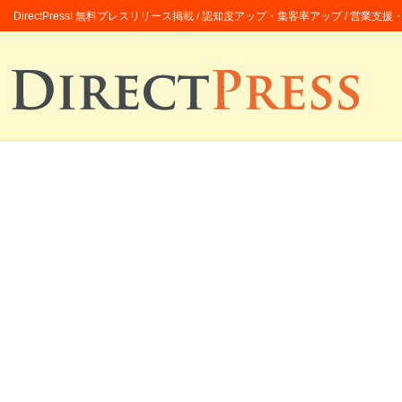
DirectPress! 無料プレスリリース掲載 / 認知度アップ・集客率アップ / 営業支