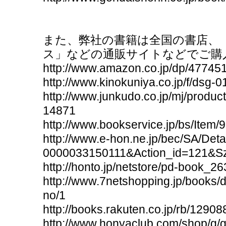
また、弊社の書籍は全国の書店、「
ス」などの通販サイトなどでご購
http://www.amazon.co.jp/dp/47745
http://www.kinokuniya.co.jp/f/dsg
http://www.junkudo.co.jp/mj/produ
14871
http://www.bookservice.jp/bs/Ite
http://www.e-hon.ne.jp/bec/SA/De
0000033150111&Action_id=121&S
http://honto.jp/netstore/pd-book_2
http://www.7netshopping.jp/books/
no/1
http://books.rakuten.co.jp/rb/12908
http://www.honyaclub.com/shop/g/