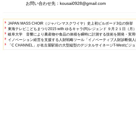
お問い合わせ先：kousai0928@gmail.com
JAPAN MASS CHOIR（ジャパンマスクワイヤ）史上初ビルボード3位の快挙
東海テレビこどもまつり2015 with ゆるキャラ(R)レジェンド ９月２１日
岐阜大学 音響により農産物や食品の体積を瞬時に計測する技術を開発・実用
イノベーション経営を支援する人財戦略ツール「イノベーティブ人財診断個人
「C CHANNEL」が名古屋駅前の大型縦型のデジタルサイネージT-Westビ