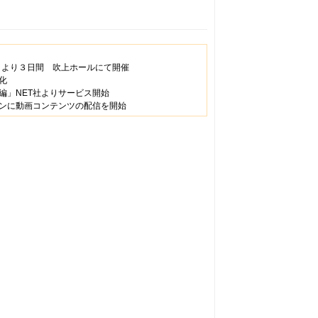
（月）より３日間 吹上ホールにて開催
化
編」NET社よりサービス開始
ジョンに動画コンテンツの配信を開始