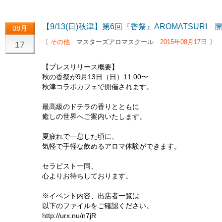
【9/13(日)秋津】第6回『香祭』AROMATSURI
08月
〔
その他
マスターズアロマスクール
2015年08月17日
〕
17
【プレスリリース概要】
秋の香祭が9月13日（日）11:00〜
秋津コラボカフェで開催されます。
最高級のドテラの香りとともに
癒しの世界へご案内いたします。
夏疲れで一息した頃に、
気軽で手軽な飲めるアロマ体験ができます。
セラピスト一同、
心よりお待ちしております。
※イベント内容、出店者一覧は
以下のファイルをご確認ください。
http://urx.nu/n7jR