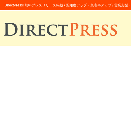
DirectPress! 無料プレスリリース掲載 / 認知度アップ・集客率アップ / 営業支