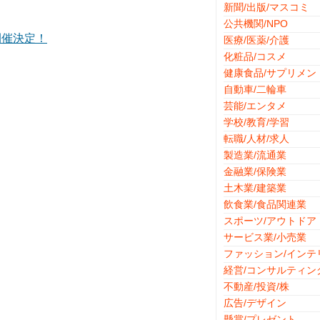
新聞/出版/マスコミ
公共機関/NPO
 開催決定！
医療/医薬/介護
化粧品/コスメ
健康食品/サプリメン
自動車/二輪車
芸能/エンタメ
学校/教育/学習
転職/人材/求人
製造業/流通業
金融業/保険業
土木業/建築業
飲食業/食品関連業
スポーツ/アウトドア
サービス業/小売業
ファッション/インテ
経営/コンサルティン
不動産/投資/株
広告/デザイン
懸賞/プレゼント