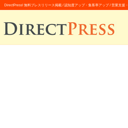
DirectPress! 無料プレスリリース掲載 / 認知度アップ・集客率アップ / 営業支