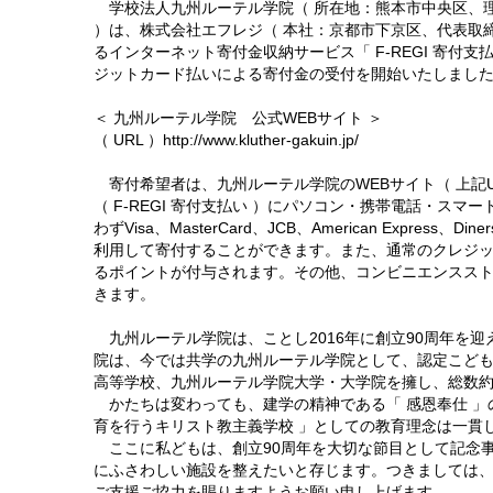
学校法人九州ルーテル学院（ 所在地：熊本市中央区、理
）は、株式会社エフレジ（ 本社：京都市下京区、代表取締
るインターネット寄付金収納サービス「 F-REGI 寄付支
ジットカード払いによる寄付金の受付を開始いたしまし
＜ 九州ルーテル学院 公式WEBサイト ＞
（ URL ）http://www.kluther-gakuin.jp/
寄付希望者は、九州ルーテル学院のWEBサイト（ 上記U
（ F-REGI 寄付支払い ）にパソコン・携帯電話・ス
わずVisa、MasterCard、JCB、American Expre
利用して寄付することができます。また、通常のクレジ
るポイントが付与されます。その他、コンビニエンスストア・
きます。
九州ルーテル学院は、ことし2016年に創立90周年を迎
院は、今では共学の九州ルーテル学院として、認定こど
高等学校、九州ルーテル学院大学・大学院を擁し、総数約2
かたちは変わっても、建学の精神である「 感恩奉仕 」
育を行うキリスト教主義学校 」としての教育理念は一貫
ここに私どもは、創立90周年を大切な節目として記念
にふさわしい施設を整えたいと存じます。つきましては
ご支援ご協力を賜りますようお願い申し上げます。