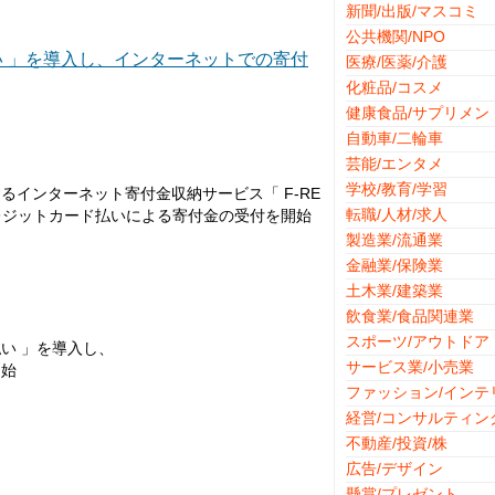
新聞/出版/マスコミ
公共機関/NPO
払い 」を導入し、インターネットでの寄付
医療/医薬/介護
化粧品/コスメ
健康食品/サプリメン
自動車/二輪車
芸能/エンタメ
学校/教育/学習
インターネット寄付金収納サービス「 F-RE
転職/人材/求人
りクレジットカード払いによる寄付金の受付を開始
製造業/流通業
金融業/保険業
土木業/建築業
飲食業/食品関連業
スポーツ/アウトドア
い 」を導入し、
サービス業/小売業
始
ファッション/インテ
経営/コンサルティン
不動産/投資/株
広告/デザイン
懸賞/プレゼント