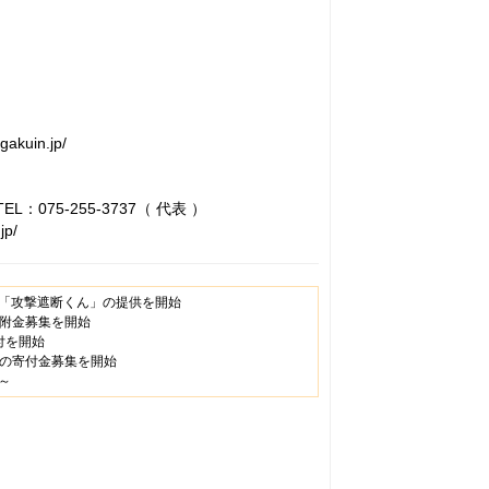
akuin.jp/
75-255-3737（ 代表 ）
jp/
「攻撃遮断くん」の提供を開始
寄附金募集を開始
付を開始
での寄付金募集を開始
～