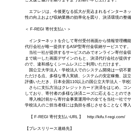
エフレジは、今後更なる拡大が見込まれるインターネッ
性の向上および収納業務の効率化を図り、決済環境の整
＜ F-REGI 寄付支払い ＞
インターネットを介して寄付受付画面から情報管理機能
代行会社が唯一提供するASP型寄付金収納サービスです。
当社一社が提供するサービスのみでオンライン寄付金収
まで統一した画面デザインのもと、決済代行会社が提供
ので、違和感なくシームレスにご利用いただけます
国公立大学法人・学校法人でのシステム開発は一切不要
ただける点、多様な導入実績、システムの安定稼働、設
評価いただき、日本全国110以上の国公立大学法人・学
さらに支払方法はクレジットカード決済をはじめ、コンビニ
しており、寄付者の多様な決済ニーズに応えることので
導入検討前から寄付金事業運用中の全てを当社一社でサ
学校法人のご担当者様には負担を感じさせることなく導
【 F-REGI 寄付支払いURL 】 http://kifu.f-regi.com/
【プレスリリース連絡先】