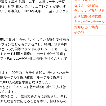
事長：坂根 信義、以下：九州ルーテル学院
セミナー/講習会
役：杉本 和彦、以下：エフレジ ）が提供す
ランキング/集計結果
払い 」を導入し、2016年4月8日（金）よりクレ
た。
業務提携/資本提携
キャンペーン/セール
お知らせ/ご案内
その他
RLご参照 ）からリンクしている寄付受付画面
マートフォンなどからアクセスし、時間、場所を問
ss、Dinersといった国際ブランドのクレジットカードを
ットカード利用と同様に、カード会社が提供す
Pay-easyを利用した寄付を行うこともで
えます。90年前、女子生徒70人で始まった本学
も園ルーテル学院幼稚園、ルーテル学院中学・
,000人の総合学園となりました。
のもとに「 キリスト教の精神に基づく人格教
しています。
事業を起こし、教育力をさらに充実させ、それ
、新たな使命に応えることを願い、皆様からの