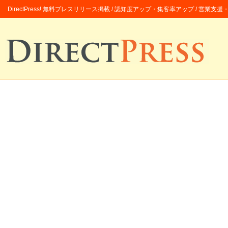
DirectPress! 無料プレスリリース掲載 / 認知度アップ・集客率アップ / 営業支