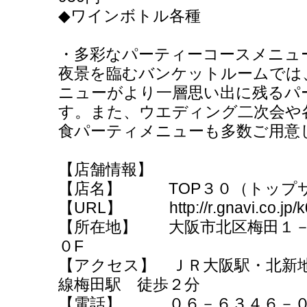
◆ワインボトル各種 4
・多彩なパーティーコースメニ
夜景を臨むバンケットルームでは
ニューがより一層思い出に残るパ
す。また、ウエディング二次会や
食パーティメニューも多数ご用意
【店舗情報】
【店名】 TOP３０（トップ
【URL】 http://r.gnavi.co.jp/k
【所在地】 大阪市北区梅田１－
０F
【アクセス】 ＪＲ大阪駅・北新地
線梅田駅 徒歩２分
【電話】 ０６－６３４６－０