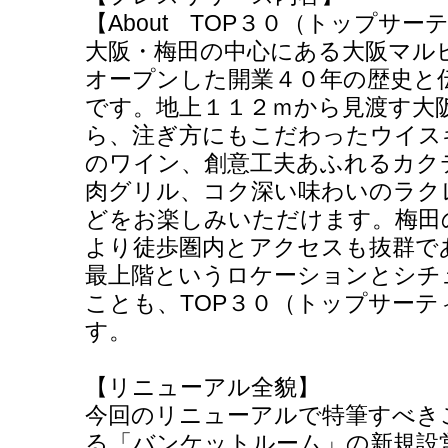
【About TOP３０（トップサー
大阪・梅田の中心にある大阪マル
オープンした開業４０年の歴史と
です。地上１１２ｍから見渡す大
ら、注ぎ方にもこだわったウイス
のワイン、創意工夫あふれるカク
肉グリル、コク深い味わいのラク
どをお楽しみいただけます。梅田
より徒歩圏内とアクセスも抜群で
最上階というロケーションとシチ
ことも、TOP３０（トップサー
す。
【リニューアル全貌】
今回のリニューアルで特筆すべき
る「バンケットルーム」の新規設