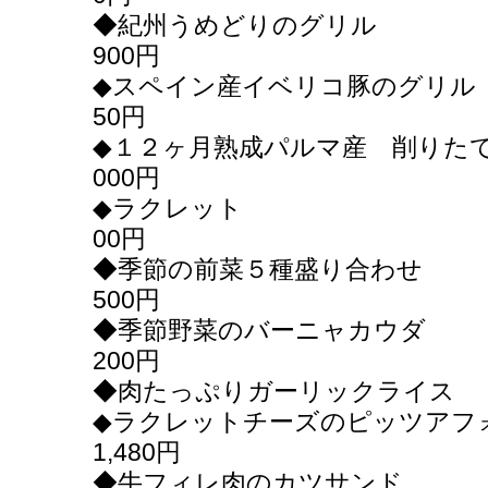
◆紀州うめど
900円
◆スペイン産イベリコ豚のグ
50円
◆１２ヶ月熟成パルマ産 削りた
000円
◆ラクレッ
00円
◆季節の前菜５種盛
500円
◆季節野菜のバー
200円
◆肉たっぷりガーリックライ
◆ラクレットチーズのピッツ
1,480円
◆牛フィレ肉のカツサンド