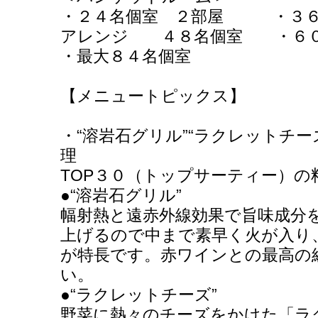
・２４名個室 ２部屋 ・３
アレンジ ４８名個室 ・
・最大８４名個室
【メニュートピックス】
・“溶岩石グリル”“ラクレットチ
理
TOP３０（トップサーティー）の
●“溶岩石グリル”
幅射熱と遠赤外線効果で旨味成分
上げるので中まで素早く火が入り
が特長です。赤ワインとの最高の
い。
●“ラクレットチーズ”
野菜に熱々のチーズをかけた「ラ