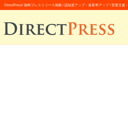
DirectPress! 無料プレスリリース掲載 / 認知度アップ・集客率アップ / 営業支