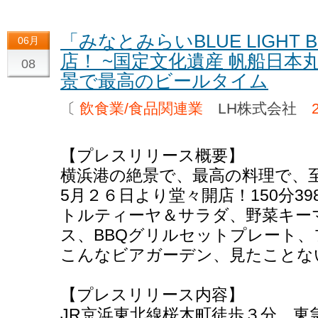
「みなとみらいBLUE LIGHT BE
06月
店！ ~国定文化遺産 帆船日
08
景で最高のビールタイム
〔
飲食業/食品関連業
LH株式会社
【プレスリリース概要】
横浜港の絶景で、最高の料理で、
5月２６日より堂々開店！150分3
トルティーヤ＆サラダ、野菜キー
ス、BBQグリルセットプレート
こんなビアガーデン、見たことな
【プレスリリース内容】
JR京浜東北線桜木町徒歩３分、東