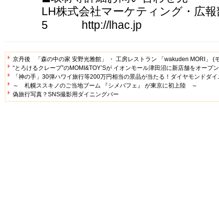
LH株式会社マーケティング・広報部 毛
5 http://lhac.jp
京丹後 「森の中の家 安野光雅館」 ・ 工房レストラン 「wakuden MORI」 (
“とろけるクレープ”のMOMI&TOY’Sが イオンモール津田沼に新店舗をオープン
「神の手」30弾ハワイ旅行等200万円相当の景品が当たる！ダイヤモンドダイ
～ 札幌ススキノのご当地ブーム 『シメパフェ』 が東京に初上陸 ～
偽旅行写真？SNS撮影用ダイニングバー