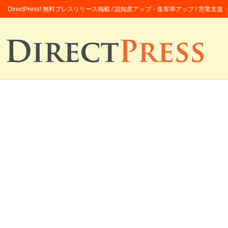
DirectPress! 無料プレスリリース掲載 / 認知度アップ・集客率アップ / 営業支