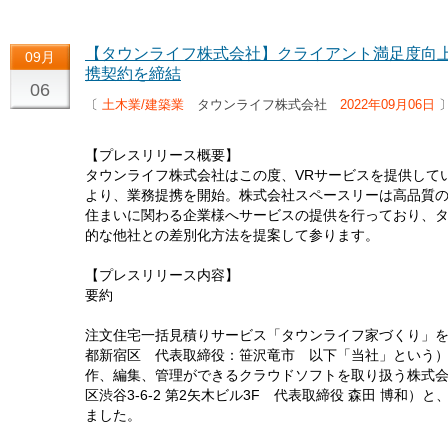
【タウンライフ株式会社】クライアント満足度向
09月
携契約を締結
06
〔
土木業/建築業
タウンライフ株式会社
2022年09月06日
【プレスリリース概要】
タウンライフ株式会社はこの度、VRサービスを提供してい
より、業務提携を開始。株式会社スペースリーは高品質の
住まいに関わる企業様へサービスの提供を行っており、タ
的な他社との差別化方法を提案して参ります。
【プレスリリース内容】
要約
注文住宅一括見積りサービス「タウンライフ家づくり」
都新宿区 代表取締役：笹沢竜市 以下「当社」という）
作、編集、管理ができるクラウドソフトを取り扱う株式会社ス
区渋谷3-6-2 第2矢木ビル3F 代表取締役 森田 博和）
ました。