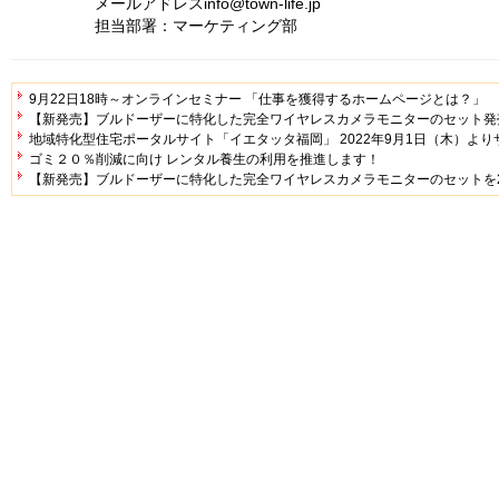
メールアドレスinfo@town-life.jp
担当部署：マーケティング部
9月22日18時～オンラインセミナー 「仕事を獲得するホームページとは？」
【新発売】ブルドーザーに特化した完全ワイヤレスカメラモニターのセット発
地域特化型住宅ポータルサイト「イエタッタ福岡」 2022年9月1日（木）よ
ゴミ２０％削減に向け レンタル養生の利用を推進します！
【新発売】ブルドーザーに特化した完全ワイヤレスカメラモニターのセットを20