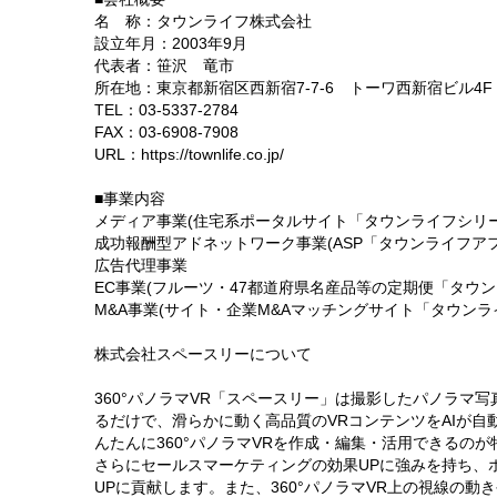
名 称：タウンライフ株式会社
設立年月：2003年9月
代表者：笹沢 竜市
所在地：東京都新宿区西新宿7-7-6 トーワ西新宿ビル4F
TEL：03-5337-2784
FAX：03-6908-7908
URL：https://townlife.co.jp/
■事業内容
メディア事業(住宅系ポータルサイト「タウンライフシリ
成功報酬型アドネットワーク事業(ASP「タウンライフア
広告代理事業
EC事業(フルーツ・47都道府県名産品等の定期便「タウ
M&A事業(サイト・企業M&Aマッチングサイト「タウンラ
株式会社スペースリーについて
360°パノラマVR「スペースリー」は撮影したパノラマ写
るだけで、滑らかに動く高品質のVRコンテンツをAIが
んたんに360°パノラマVRを作成・編集・活用できるのが
さらにセールスマーケティングの効果UPに強みを持ち、
UPに貢献します。また、360°パノラマVR上の視線の