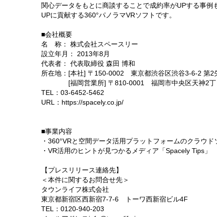
関心データをもとに商談することで成約率がUPする事例
UPに貢献する360°パノラマVRソフトです。
■会社概要
名 称： 株式会社スペースリー
設立年月： 2013年8月
代表者： 代表取締役 森田 博和
所在地：[本社] 〒150-0002 東京都渋谷区渋谷3-6-2 第
[福岡営業所] 〒810-0001 福岡市中央区天神2丁目1
TEL：03-6452-5462
URL：https://spacely.co.jp/
■事業内容
・360°VRと空間データ活用プラットフォームのクラウ
・VR活用のヒントが見つかるメディア「Spacely Tips」
【プレスリリース連絡先】
＜本件に関するお問合せ先＞
タウンライフ株式会社
東京都新宿区西新宿7-7-6 トーワ西新宿ビル4F
TEL：0120-940-203