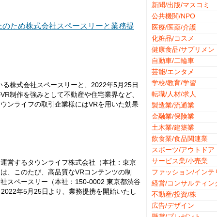
新聞/出版/マスコミ
公共機関/NPO
上のため株式会社スペースリーと業務提
医療/医薬/介護
化粧品/コスメ
健康食品/サプリメン
〕
自動車/二輪車
芸能/エンタメ
学校/教育/学習
る株式会社スペースリーと、2022年5月25日
転職/人材/求人
VR制作を強みとして不動産や住宅業界など、
ウンライフの取引企業様にはVRを用いた効果
製造業/流通業
金融業/保険業
土木業/建築業
飲食業/食品関連業
スポーツ/アウトドア
サービス業/小売業
を運営するタウンライフ株式会社（本社：東京
は、このたび、高品質なVRコンテンツの制
ファッション/インテ
ペースリー（本社：150-0002 東京都渋谷
経営/コンサルティン
と、2022年5月25日より、業務提携を開始いたし
不動産/投資/株
広告/デザイン
懸賞/プレゼント