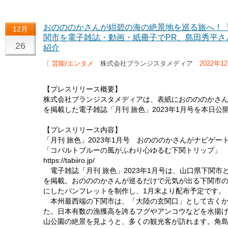
おのののかさんが紺碧の海の絶景地を巡る旅へ！「
12月
関市を電子雑誌・動画・紙冊子でPR、島田秀平さ
26
紹介
〔
芸能/エンタメ
株式会社ブランジスタメディア
2022年1
【プレスリリース概要】
株式会社ブランジスタメディアは、表紙におのののかさ
を掲載した電子雑誌「月刊 旅色」2023年1月号を本日公
【プレスリリース内容】
「月刊 旅色」2023年1月号 おのののかさんがナビゲー
「コバルトブルーの風がふわり心ゆるむ下関トリップ」
https://tabiiro.jp/
電子雑誌「月刊 旅色」2023年1月号は、山口県下関市
を掲載。おのののかさんが巡るだけで元気が出る下関市
にしたパンフレットを制作し、1月末より配布予定です。
本州最西端の下関市は、「大陸の玄関口」として古くか
た。日本有数の漁獲高を誇るフグやアンコウなどを水揚
山公園の絶景を見ようと、多くの観光客が訪れます。角