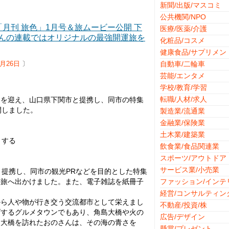
新聞/出版/マスコミ
公共機関/NPO
月刊 旅色」1月号＆旅ムービー公開 下
医療/医薬/介護
んの連載ではオリジナルの最強開運旅を
化粧品/コスメ
健康食品/サプリメン
2月26日
〕
自動車/二輪車
芸能/エンタメ
学校/教育/学習
転職/人材/求人
んを迎え、山口県下関市と提携し、同市の特集
開しました。
製造業/流通業
金融業/保険業
土木業/建築業
トする
飲食業/食品関連業
スポーツ/アウトドア
サービス業/小売業
と提携し、同市の観光PRなどを目的とした特集
の旅へ出かけました。また、電子雑誌を紙冊子
ファッション/インテ
経営/コンサルティン
ら人や物が行き交う交流都市として栄えまし
不動産/投資/株
げするグルメタウンでもあり、角島大橋や火の
広告/デザイン
島大橋を訪れたおのさんは、その海の青さを
懸賞/プレゼント