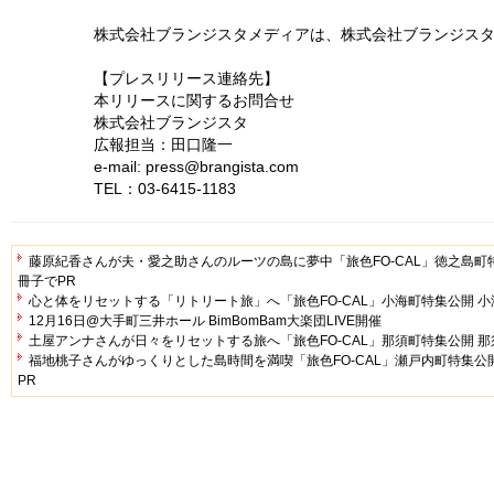
株式会社ブランジスタメディアは、株式会社ブランジスタ
【プレスリリース連絡先】
本リリースに関するお問合せ
株式会社ブランジスタ
広報担当：田口隆一
e-mail: press@brangista.com
TEL：03-6415-1183
藤原紀香さんが夫・愛之助さんのルーツの島に夢中「旅色FO-CAL」徳之島町
冊子でPR
心と体をリセットする「リトリート旅」へ「旅色FO-CAL」小海町特集公開 
12月16日@大手町三井ホール BimBomBam大楽団LIVE開催
土屋アンナさんが日々をリセットする旅へ「旅色FO-CAL」那須町特集公開 
福地桃子さんがゆっくりとした島時間を満喫「旅色FO-CAL」瀬戸内町特集公
PR