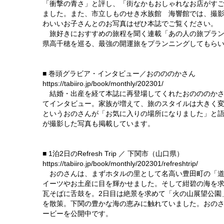
「衝撃の青さ」と評し、「街なかもおしゃれなお店がす
ました。また、市立しものせき水族館 海響館では、撮
わいいお子さんとのお写真はぜひ本誌でご覧ください。
旅好きにおすすめの旅程を聞く連載「あの人の旅プラン
県高千穂を巡る、最強の開運旅をプランニングしてもら
■ 巻頭グラビア・インタビュー／おのののかさん
https://tabiiro.jp/book/monthly/202301/
結婚・出産を経て本誌に再登場してくれたおのののかさ
てインタビュー。家族が増えて、旅のスタイルは大きく
というおのさんが「お気に入りの場所になりました」と
が撮影した写真も掲載しています。
■ 1泊2日のRefresh Trip ／ 下関市（山口県）
https://tabiiro.jp/book/monthly/202301/refreshtrip/
おのさんは、まずホタルの里として名高い豊田町の「道
イーツやお土産に目を輝かせました。そして紺碧の海を
瓦そばに舌鼓を。2日目は絶景を求めて「火の山展望公園
を散策。下関の豊かな海の恵みに触れていました。おの
ービーを公開中です。