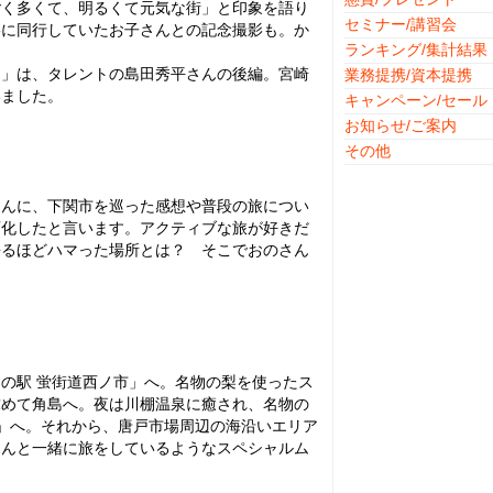
ごく多くて、明るくて元気な街」と印象を語り
セミナー/講習会
影に同行していたお子さんとの記念撮影も。か
ランキング/集計結果
」は、タレントの島田秀平さんの後編。宮崎
業務提携/資本提携
いました。
キャンペーン/セール
お知らせ/ご案内
その他
んに、下関市を巡った感想や普段の旅につい
変化したと言います。アクティブな旅が好きだ
語るほどハマった場所とは？ そこでおのさん
の駅 蛍街道西ノ市」へ。名物の梨を使ったス
求めて角島へ。夜は川棚温泉に癒され、名物の
」へ。それから、唐戸市場周辺の海沿いエリア
さんと一緒に旅をしているようなスペシャルム