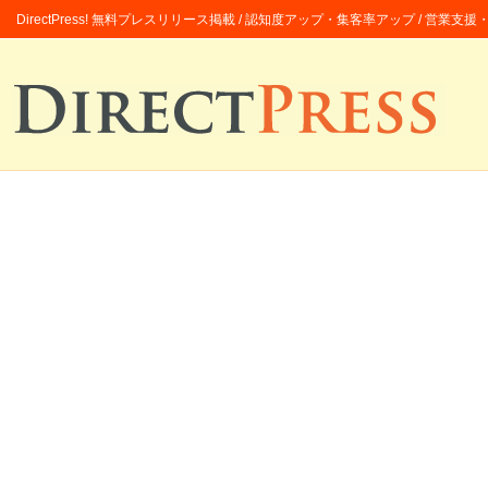
DirectPress! 無料プレスリリース掲載 / 認知度アップ・集客率アップ / 営業支