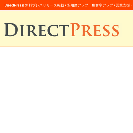
DirectPress! 無料プレスリリース掲載 / 認知度アップ・集客率アップ / 営業支