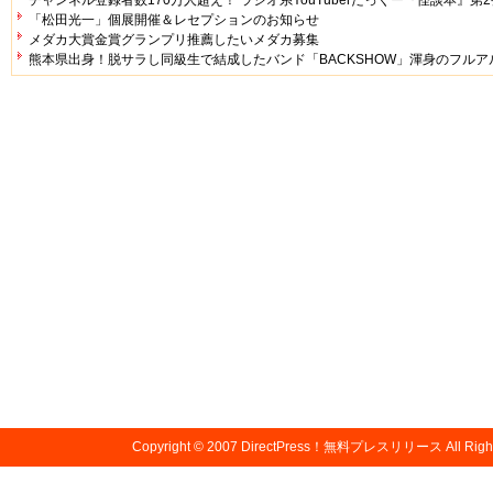
「松田光一」個展開催＆レセプションのお知らせ
メダカ大賞金賞グランプリ推薦したいメダカ募集
熊本県出身！脱サラし同級生で結成したバンド「BACKSHOW」渾身のフル
Copyright © 2007
DirectPress！無料プレスリリース
All Righ