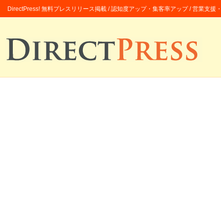
DirectPress! 無料プレスリリース掲載 / 認知度アップ・集客率アップ / 営業支