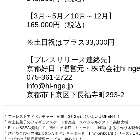
【3月～5月／10月～12月】
165,000円（税込）
※土日祝はプラス33,000円
【プレスリリース連絡先】
京都好日（運営元・株式会社hi-ng
075-361-2722
info@hi-nge.jp
京都市下京区下長福寺町293-2
フォレストアドベンチャー・朝来 3月2日(土) いよいよOPEN！！
村上佳菜子のフィギュアスケート音楽会 スペシャルゲスト：高橋大輔
Ethical&SEA 横浜にて、初の「MUUT（ミュート）」難民による手作り木
超小型こぴぺ専用2ボタン/3ボタンキーボード「Tiny Keyboard シリーズ」1
コピエの「留守宅管理サービス」始めました