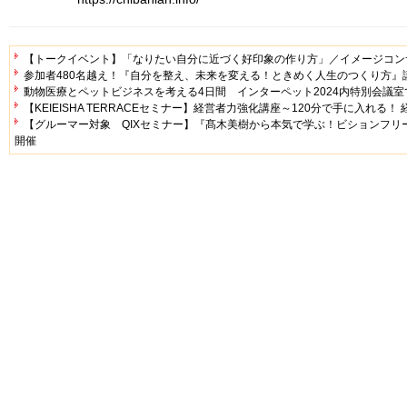
【トークイベント】「なりたい自分に近づく好印象の作り方」／イメージコンサル
参加者480名越え！『自分を整え、未来を変える！ときめく人生のつくり方』
動物医療とペットビジネスを考える4日間 インターペット2024内特別会議
【KEIEISHA TERRACEセミナー】経営者力強化講座～120分で手に入れる
【グルーマー対象 QIXセミナー】『髙木美樹から本気で学ぶ！ビションフ
開催