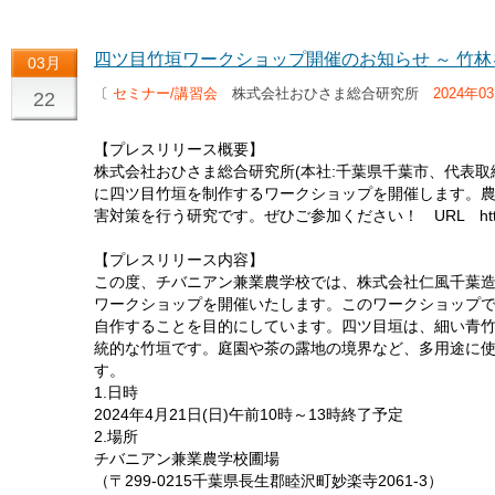
四ツ目竹垣ワークショップ開催のお知らせ ～ 竹林
03月
〔
セミナー/講習会
株式会社おひさま総合研究所
2024年0
22
【プレスリリース概要】
株式会社おひさま総合研究所(本社:千葉県千葉市、代表取締役
に四ツ目竹垣を制作するワークショップを開催します。
害対策を行う研究です。ぜひご参加ください！ URL https://ch
【プレスリリース内容】
この度、チバニアン兼業農学校では、株式会社仁風千葉
ワークショップを開催いたします。このワークショップ
自作することを目的にしています。四ツ目垣は、細い青
統的な竹垣です。庭園や茶の露地の境界など、多用途に
す。
1.日時
2024年4月21日(日)午前10時～13時終了予定
2.場所
チバニアン兼業農学校圃場
（〒299-0215千葉県長生郡睦沢町妙楽寺2061-3）