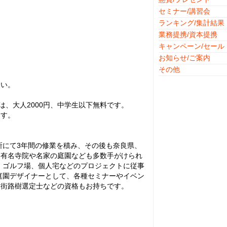
セミナー/講習会
ランキング/集計結果
業務提携/資本提携
キャンペーン/セール
お知らせ/ご案内
その他
さい。
は、大人2000円、中学生以下無料です。
ます。
所にて3年間の修業を積み、その後も奈良県、
、有名寺院や名家の庭園なども多数手がけられ
園、ゴルフ場、個人宅などのプロジェクトに従事
兼庭園デザイナーとして、各種セミナーやイベン
、街路樹選定士などの資格もお持ちです。