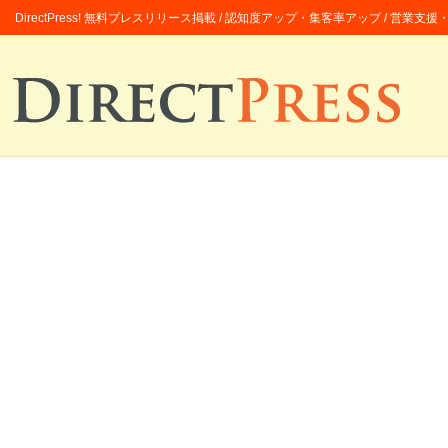
DirectPress! 無料プレスリリース掲載 / 認知度アップ・集客率アップ / 営業支