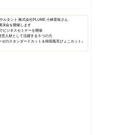
タント 株式会社PLUME 小林君枝さん
講演会を開催します
室でビジネスセミナーを開催
！ 経営人材として活躍する５つの力
リーゼのスタンダードカット＆韓国風耳ぴょこカット』