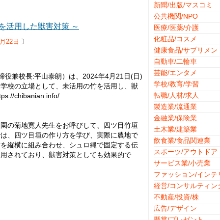
新聞/出版/マスコミ
公共機関/NPO
を活用した獣害対策 ～
医療/医薬/介護
化粧品/コスメ
3月22日
〕
健康食品/サプリメン
自動車/二輪車
芸能/エンタメ
兼校長:平山泰朗）は、2024年4月21日(日)
学校/教育/学習
農学校の立場として、未活用の竹を活用し、獣
転職/人材/求人
ibanian.info/
製造業/流通業
金融業/保険業
造園の菊地寛人先生をお呼びして、四ツ目竹垣
土木業/建築業
では、四ツ目垣の作り方を学び、実際に農地で
飲食業/食品関連業
竹を縦横に組み合わせ、シュロ縄で固定する伝
スポーツ/アウトドア
使用されており、獣害対策としても効果的で
サービス業/小売業
ファッション/インテ
経営/コンサルティン
不動産/投資/株
広告/デザイン
懸賞/プレゼント