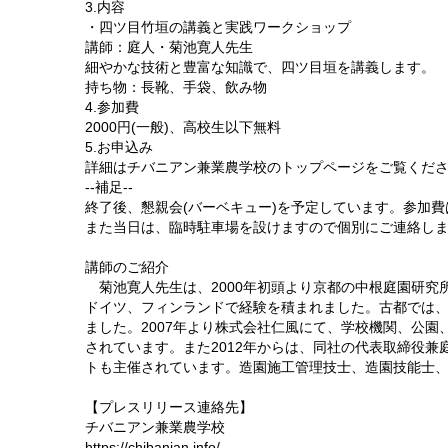
3.内容
・四ツ目竹垣の講義と実践ワークショップ
講師：庭人・菊池寛人先生
細やかな技術と豊富な知識で、四ツ目垣を講義します。
持ち物：長靴、手袋、飲み物
4.参加費
2000円(一般)、高校生以下無料
5.お申込み
詳細はチバニアン兼業農学校のトップページをご覧くだ
--補足--
終了後、懇親会(バーベキュー)を予定しています。参加費
また当日は、臨時駐車場を設けますので個別にご連絡し
講師のご紹介
菊池寛人先生は、2000年初頭より京都の中根庭園研究
ドイツ、フィンランドで経験を積まれました。古都では
ました。2007年より株式会社仁風にて、学校機関、公
されています。また2012年からは、同社の代表取締役
トも主催されています。造園施工管理技士、造園技能士
【プレスリリース連絡先】
チバニアン兼業農学校
https://chibanian.info/