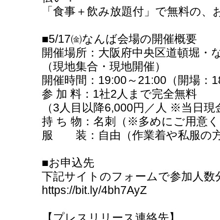
「食事＋飲み放題付」で無料の、
■5/17㈮なんば会場の開催概要
開催場所：大阪府中央区道頓堀・
（現地集合・現地開催）
開催時間：19:00～21:00（開場：18
参 加 料：1社2人まで完全無料
（3人目以降6,000円／人 ※当日
持 ち 物：名刺（※多めにご用意
服 装：自由（作業着や私服の
■お申込先
下記サイトのフォームで参加人数
https://bit.ly/4bh7AyZ
【プレスリリース連絡先】