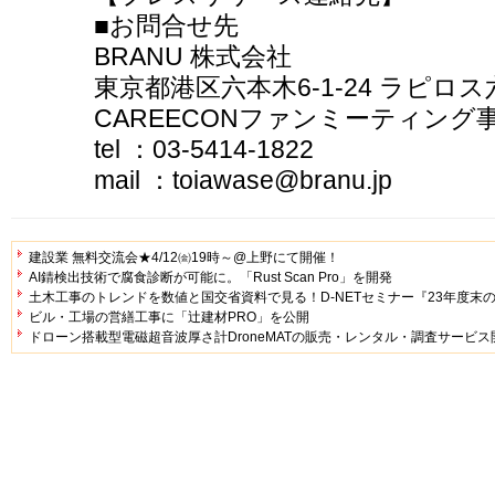
■お問合せ先
BRANU 株式会社
東京都港区六本木6-1-24 ラピロス
CAREECONファンミーティング
tel ：03-5414-1822
mail ：toiawase@branu.jp
建設業 無料交流会★4/12㈮19時～@上野にて開催！
AI錆検出技術で腐食診断が可能に。「Rust Scan Pro」を開発
土木工事のトレンドを数値と国交省資料で見る！D-NETセミナー『23年度末
ビル・工場の営繕工事に「辻建材PRO」を公開
ドローン搭載型電磁超音波厚さ計DroneMATの販売・レンタル・調査サービス