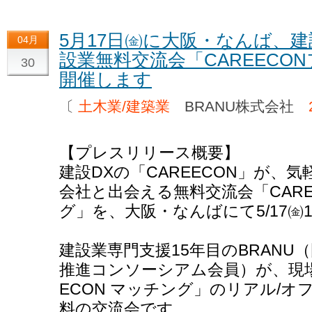
5月17日㈮に大阪・なんば、
04月
設業無料交流会「CAREECO
30
開催します
〔
土木業/建築業
BRANU株式会社
【プレスリリース概要】
建設DXの「CAREECON」が、
会社と出会える無料交流会「CAR
グ」を、大阪・なんばにて5/17㈮
建設業専門支援15年目のBRANU（国土交
推進コンソーシアム会員）が、現場
ECON マッチング」のリアル/
料の交流会です