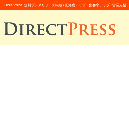
DirectPress! 無料プレスリリース掲載 / 認知度アップ・集客率アップ / 営業支