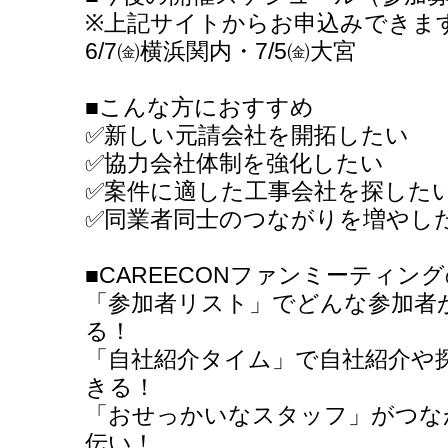
※上記サイトからお申込みできま
6/7㈮横浜関内・7/5㈮大宮
■こんな方におすすめ
✅新しい元請会社を開拓したい
✅協力会社体制を強化したい
✅案件に適した工事会社を探した
✅同業者同士のつながりを増やし
■CAREECONファンミーティン
「参加者リスト」でどんな参加者
る！
「自社紹介タイム」で自社紹介や
きる！
「おせっかいなスタッフ」がつな
伝い！