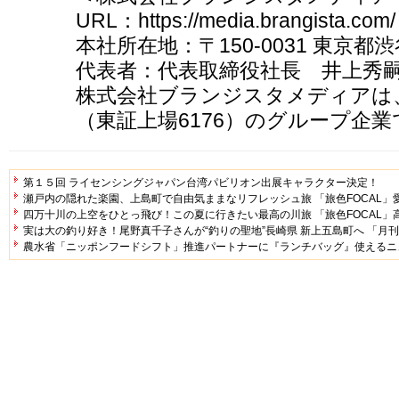
URL：https://media.brangista.com/
本社所在地：〒150-0031 東京都渋
代表者：代表取締役社長 井上秀
株式会社ブランジスタメディアは
（東証上場6176）のグループ企業
第１５回 ライセンシングジャパン台湾パビリオン出展キャラクター決定！
瀬戸内の隠れた楽園、上島町で自由気ままなリフレッシュ旅 「旅色FOCAL」
四万十川の上空をひとっ飛び！この夏に行きたい最高の川旅 「旅色FOCAL」
実は大の釣り好き！尾野真千子さんが“釣りの聖地”長崎県 新上五島町へ 「月刊
農水省「ニッポンフードシフト」推進パートナーに『ランチバッグ』使えるニ