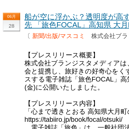
船が空に浮かぶ？透明度が高す
06月
先 「旅色FOCAL」高知県 大
28
〔
新聞/出版/マスコミ
株式会社ブ
【プレスリリース概要】
株式会社ブランジスタメディアは
会と提携し、旅好きの好奇心をく
スする電子雑誌「旅色FOCAL」高
(金)に公開いたしました。
【プレスリリース内容】
「心まで透きとおる 高知県大月町
https://tabiiro.jp/book/focal/otsuki/
電子雑誌「旅色」は、一般社団法