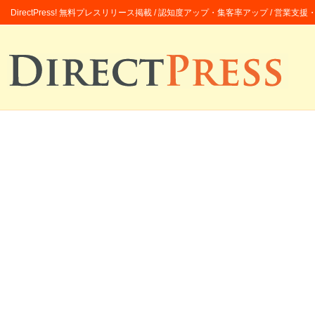
DirectPress! 無料プレスリリース掲載 / 認知度アップ・集客率アップ / 営業支