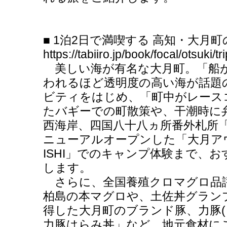
■ 1泊2日で満喫する 高知・大月町
https://tabiiro.jp/book/focal/otsuki/tri
美しい海が有名な大月町。「船
われるほど透明度の高い海が話題
ビティをはじめ、「町中がレース
たバギーでの町散策や、干潮時に
西海岸、四国八十八ヵ所番外札所
ニューアルオープンした「大月アウ
ISHI」でのキャンプ体験まで、
します。
さらに、全国養殖クロマグロ品
柏島の本マグロや、土佐丼グランプ
得した大月町のブランド豚、力豚(
力豚はらみ丼」など、地元食材に