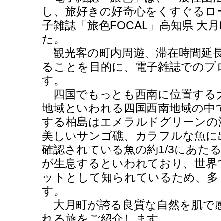
し、旅好きの好奇心をくすぐるロ
子雑誌「旅色FOCAL」高知県 大
た。
観光客の町内周遊、滞在時間延長
ることを目的に、電子雑誌でのプ
す。
四国でもっとも西南に位置する
地域といわれる四国西南地域の中
する柏島はエメラルドグリーンの
美しいサンゴ礁、カラフルな魚に
確認されている魚の約1/3にあたる
が生息するといわれており、世界
ットとして知られているため、多
す。
大月町が誇る良質な自然を肌で
れる旅をご紹介します。