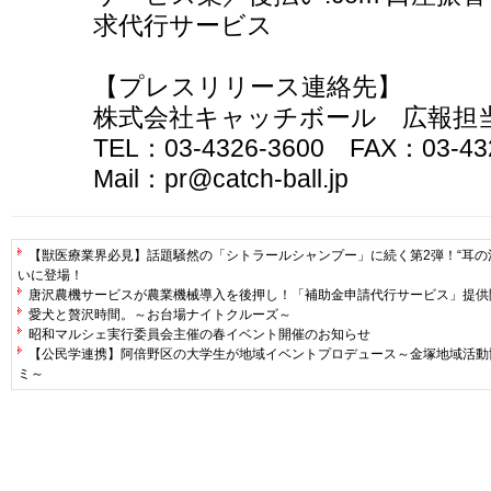
求代行サービス
【プレスリリース連絡先】
株式会社キャッチボール 広報担
TEL：03-4326-3600 FAX：03-43
Mail：pr@catch-ball.jp
【獣医療業界必見】話題騒然の「シトラールシャンプー」に続く第2弾！“耳の
いに登場！
唐沢農機サービスが農業機械導入を後押し！「補助金申請代行サービス」提供
愛犬と贅沢時間。～お台場ナイトクルーズ～
昭和マルシェ実行委員会主催の春イベント開催のお知らせ
【公民学連携】阿倍野区の大学生が地域イベントプロデュース～金塚地域活動協
ミ～