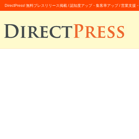
DirectPress! 無料プレスリリース掲載 / 認知度アップ・集客率アップ / 営業支