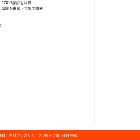
C 27017認証を取得
認定試験を東京・大阪で開催
化
tPress！無料プレスリリース
All Rights Reserved.