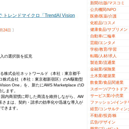
新聞/出版/マスコミ
公共機関/NPO
 トレンドマイクロ「TrendAI Vision
医療/医薬/介護
化粧品/コスメ
健康食品/サプリメン
6月24日
〕
自動車/二輪車
芸能/エンタメ
学校/教育/学習
転職/人材/求人
導入の選択肢を拡充
製造業/流通業
金融業/保険業
ある株式会社ネットワールド（本社：東京都千
土木業/建築業
ロ株式会社（本社：東京都新宿区）のAI駆動型
飲食業/食品関連業
n One」を、新たにAWS Marketplace のD
スポーツ/アウトドア
供開始します。
サービス業/小売業
、国内商習慣に即した商流を維持しながら、AW
す。お客さまは、契約・請求の効率化や迅速な導入が
ファッション/インテ
ができます。
経営/コンサルティン
不動産/投資/株
広告/デザイン
懸賞/プレゼント