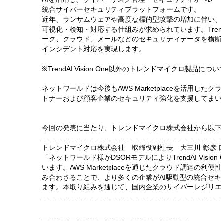
統合サイバーセキュリティプラットフォームです。
近年、ランサムウェアや高度な標的型攻撃の増加に伴い
可視化・検知・対応する仕組みが求められています。TrendAI
ーク、クラウド、メールなどのセキュリティデータを横断
インシデント対応を実現します。
※TrendAI Vision One以外のトレンドマイクロ製品
ネットワールドは今後もAWS Marketplaceを活用
トナーおよび顧客企業のセキュリティ強化を支援してま
今回の発表に当たり、トレンドマイクロ株式会社から以
…………………………………………………………………
トレンドマイクロ株式会社 取締役副社長 大三川 彰彦 
「ネットワールド様がDSORモデルによりTrendAI Vis
います。AWS Marketplaceを通じたクラウド調達
み合わさることで、より多くの企業がAI駆動型の統合セ
ます。本取り組みを通じて、国内企業のサイバーレジリ
…………………………………………………………………
＿＿＿＿＿＿＿＿＿＿＿＿＿＿＿＿＿＿＿＿＿