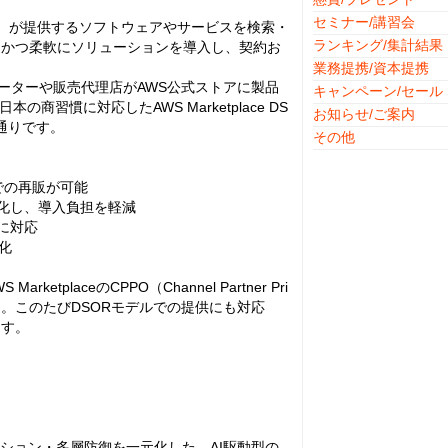
セミナー/講習会
（ISV）が提供するソフトウェアやサービスを検索・
ランキング/集計結果
速かつ柔軟にソリューションを導入し、契約お
業務提携/資本提携
トリビューターや販売代理店がAWS公式ストアに製品
キャンペーン/セール
商習慣に対応したAWS Marketplace DS
お知らせ/ご案内
通りです。
その他
流での再販が可能
ン化し、導入負担を軽減
に対応
化
ketplaceのCPPO（Channel Partner Pri
した。このたびDSORモデルでの提供にも対応
ます。
ション・多層防御を一元化した、AI駆動型の