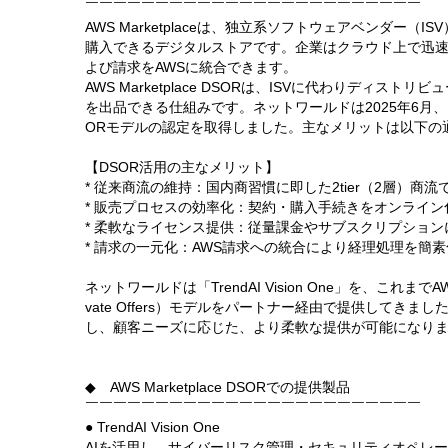
￣￣￣￣￣￣￣￣￣￣￣￣￣￣￣￣￣￣￣￣￣￣￣￣
AWS Marketplaceは、独立系ソフトウェアベンダー
購入できるデジタルストアです。企業はクラウド上で迅
よび請求をAWSに統合できます。
AWS Marketplace DSORは、ISVに代わりディス
を出品できる仕組みです。ネットワールドは2025年6月、日本の
ORモデルの認定を取得しました。主なメリットは以下の
【DSOR活用の主なメリット】
* 従来商流の維持：国内商習慣に即した2tier（2層）商
* 販売プロセスの効率化：契約・購入手続きをオンライ
* 柔軟なライセンス提供：従量課金やサブスクリプション
* 請求の一元化：AWS請求への統合により経理処理を簡素
ネットワールドは「TrendAI Vision One」を、これまでAWS Mar
vate Offers）モデルをパートナー経由で提供してきま
し、顧客ニーズに応じた、より柔軟な提供が可能になり
◆ AWS Marketplace DSORでの提供製品
￣￣￣￣￣￣￣￣￣￣￣￣￣￣￣￣￣￣￣￣￣￣￣￣
● TrendAI Vision One
AIを活用し、サイバーリスク管理・セキュリティオペレー