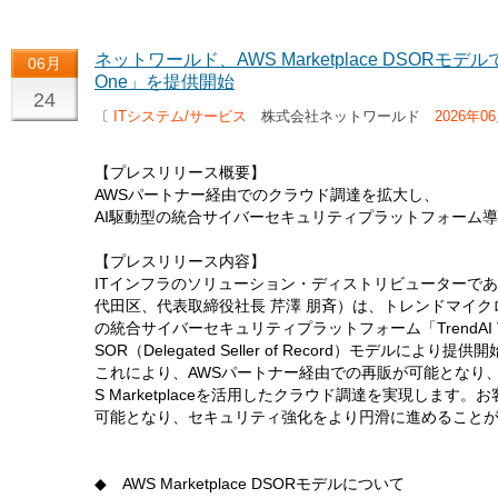
ネットワールド、AWS Marketplace DSORモデルで
06月
One」を提供開始
24
〔
ITシステム/サービス
株式会社ネットワールド
2026年0
【プレスリリース概要】
AWSパートナー経由でのクラウド調達を拡大し、
AI駆動型の統合サイバーセキュリティプラットフォーム
【プレスリリース内容】
ITインフラのソリューション・ディストリビューターで
代田区、代表取締役社長 芹澤 朋斉）は、トレンドマイク
の統合サイバーセキュリティプラットフォーム「TrendAI Visio
SOR（Delegated Seller of Record）モデルにより提
これにより、AWSパートナー経由での再販が可能となり
S Marketplaceを活用したクラウド調達を実現しま
可能となり、セキュリティ強化をより円滑に進めること
◆ AWS Marketplace DSORモデルについて