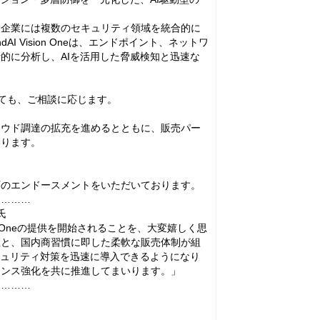
、企業には複数のセキュリティ領域を統合的に
 Vision Oneは、エンドポイント、ネットワ
的に分析し、AIを活用した脅威検知と迅速な
についても、ご相談に応じます。
したクラウド調達の拡充を進めるとともに、販売パー
いります。
下のエンドースメントをいただいております。
…………
氏
ion Oneの提供を開始されることを、大変嬉しく思
の利便性と、国内商習慣に即した柔軟な販売体制が組
キュリティ対策を迅速に導入できるようになり
エンス強化を共に推進してまいります。」
…………