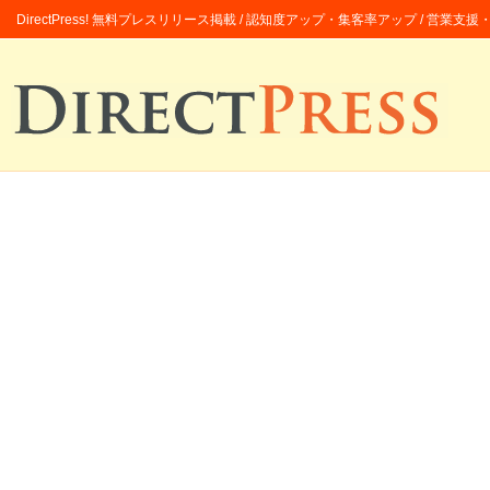
DirectPress! 無料プレスリリース掲載 / 認知度アップ・集客率アップ / 営業支