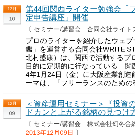
第44回関西ライター勉強会「
12月
定申告講座」開催
10
〔 セミナー/講習会 合同会社ライ
プロのライターを紹介したウェブ
鑑」を運営する合同会社WRITE S
北村盛康）は、関西で活動するプ
目的に定期的に行なっている「関西
4年1月24日（金）に大阪産業創
ーマは、「フリーランスのための
＜資産運用セミナー＞『投資
12月
ドカンと上がる銘柄の見つけ
09
〔 セミナー/講習会 株式会社幻冬
2013年12月09日
〕