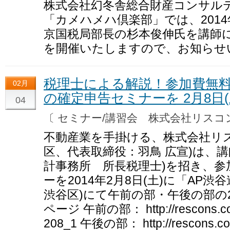
株式会社幻冬舎総合財産コンサル
「カメハメハ倶楽部」では、2014
京国税局部長の杉本俊伸氏を講師
を開催いたしますので、お知らせ
税理士による解説！参加費無
02月
の確定申告セミナーを 2月8日(
04
〔 セミナー/講習会 株式会社リス
不動産業を手掛ける、株式会社リ
区、代表取締役：羽鳥 広宣)は、
計事務所 所長税理士)を招き、参
ーを2014年2月8日(土)に「AP
渋谷区)にて午前の部・午後の部の
ページ 午前の部： http://rescons.co.j
208_1 午後の部： http://rescons.co.j