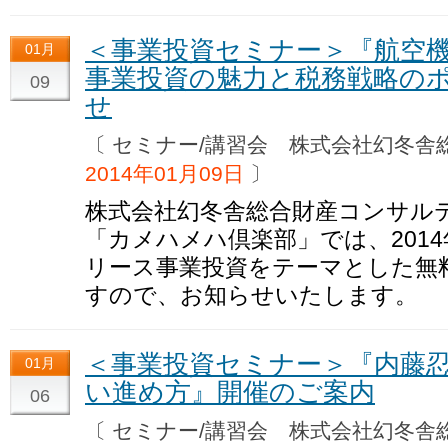
＜事業投資セミナー＞『航空
01月
事業投資の魅力と税務戦略の
09
せ
〔 セミナー/講習会 株式会社幻冬
2014年01月09日
〕
株式会社幻冬舎総合財産コンサル
「カメハメハ倶楽部」では、2014
リース事業投資をテーマとした無
すので、お知らせいたします。
＜事業投資セミナー＞『内藤
01月
い進め方』開催のご案内
06
〔 セミナー/講習会 株式会社幻冬