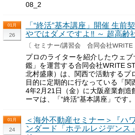
08_2
「“終活”基本講座」開催 生前
01月
やではダメですよ‼ ～ 超高齢
26
〔 セミナー/講習会 合同会社WRITE 
プロのライターを紹介したウェブ
鑑」を運営する合同会社WRITE S
北村盛康）は、関西で活動するプ
目的に定期的に行なっている「関西
4年2月21日（金）に大阪産業創
ーマは、「“終活”基本講座」です
＜海外不動産セミナー＞『ハ
01月
ンダード「ホテルレジデンス
24