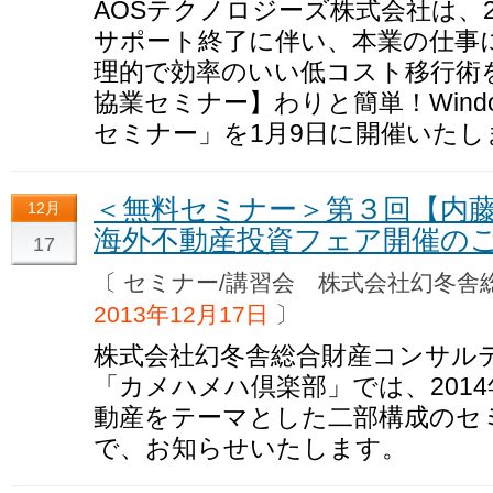
AOSテクノロジーズ株式会社は、2014
サポート終了に伴い、本業の仕事
理的で効率のいい低コスト移行術をご紹
協業セミナー】わりと簡単！Windo
セミナー」を1月9日に開催いたし
＜無料セミナー＞第３回【内藤
12月
海外不動産投資フェア開催の
17
〔 セミナー/講習会 株式会社幻冬
2013年12月17日
〕
株式会社幻冬舎総合財産コンサル
「カメハメハ倶楽部」では、2014
動産をテーマとした二部構成のセ
で、お知らせいたします。