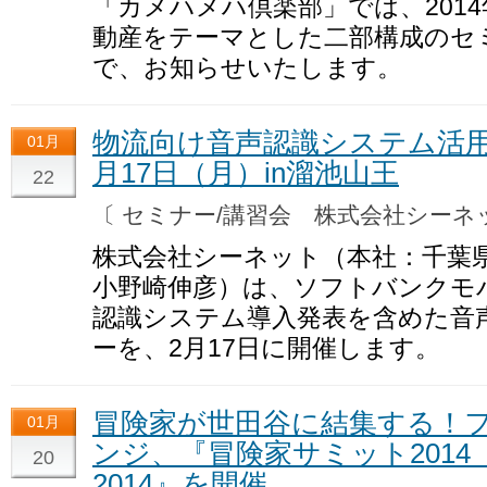
「カメハメハ倶楽部」では、2014
動産をテーマとした二部構成のセ
で、お知らせいたします。
物流向け音声認識システム活用セ
01月
月17日（月）in溜池山王
22
〔 セミナー/講習会 株式会社シー
株式会社シーネット（本社：千葉
小野崎伸彦）は、ソフトバンクモ
認識システム導入発表を含めた音
ーを、2月17日に開催します。
冒険家が世田谷に結集する！
01月
ンジ、『冒険家サミット2014 Ext
20
2014』を開催