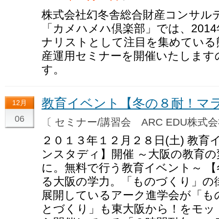
株式会社幻冬舎総合財産コンサル
「カメハメハ倶楽部」では、2014
ナリストとして注目を集めている
産運用セミナーを開催いたします
す。
教育イベント【冬の８耐！マ
12月
06
〔 セミナー/講習会 ARC EDU株
２０１３年１２月２８日(土) 教
ンスタディ】開催 ～大阪の教育
に。無料で行う教育イベント～ 
る大阪の学力。「ものづくり」の
展開しているアーク進学会が「も
とづくり」も東大阪から！をモッ