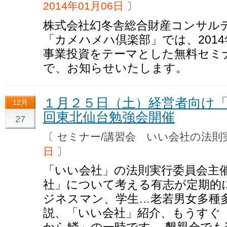
2014年01月06日
〕
株式会社幻冬舎総合財産コンサル
「カメハメハ倶楽部」では、2014
事業投資をテーマとした無料セミ
で、お知らせいたします。
１月２５日（土）経営者向け
12月
回東北仙台勉強会開催
27
〔 セミナー/講習会 いい会社の
日
〕
「いい会社」の法則実行委員会主
社」について考える有志が定期的
ジネスマン、学生…老若男女多種多
説、「いい会社」紹介、もうすぐ