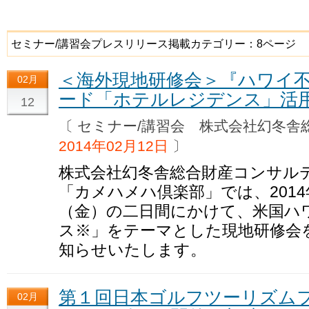
セミナー/講習会プレスリリース掲載カテゴリー：8ページ
＜海外現地研修会＞『ハワイ
02月
ード「ホテルレジデンス」活
12
〔 セミナー/講習会 株式会社幻冬
2014年02月12日
〕
株式会社幻冬舎総合財産コンサル
「カメハメハ倶楽部」では、2014年
（金）の二日間にかけて、米国ハ
ス※」をテーマとした現地研修会
知らせいたします。
第１回日本ゴルフツーリズムフ
02月