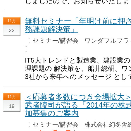
しましたので、お知らせいたしま
無料セミナー「年明け前に押
11月
務課題解決策」
22
〔 セミナー/講習会 ワンダフルフ
〕
IT5大トレンドと製造業、建設業
理課題の 解決策を、船井総研、ワ
3社から来年へのメッセージ とし
＜応募者多数につき会場拡大
11月
武者陵司が語る「2014年の
19
加募集のご案内
〔 セミナー/講習会 株式会社幻冬