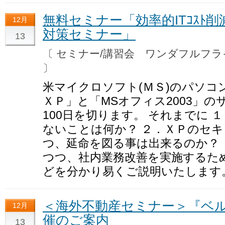
無料セミナー「効率的ITｺｽﾄ
12月
対策セミナー」
13
〔 セミナー/講習会 ワンダフルフ
〕
米マイクロソフト(ＭＳ)のパソコ
ＸＰ」と「MSオフィス2003」
100日を切ります。 それまでに
ないことは何か？ ２．ＸＰのセ
つ、延命を図る事は出来るのか？
つつ、社内業務改善を実施するた
どを分かり易くご説明いたします
＜海外不動産セミナー＞『ベ
12月
催のご案内
13