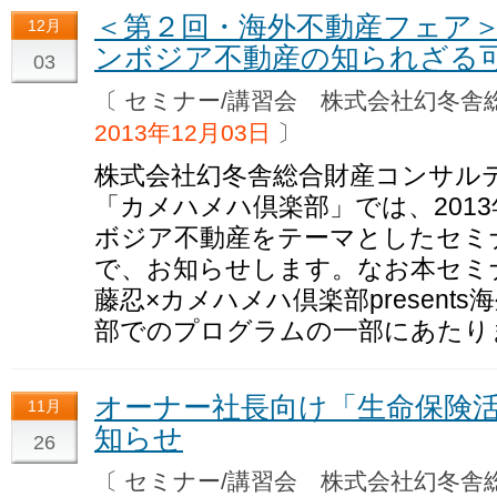
＜第２回・海外不動産フェア
12月
ンボジア不動産の知られざる
03
〔 セミナー/講習会 株式会社幻冬
2013年12月03日
〕
株式会社幻冬舎総合財産コンサル
「カメハメハ倶楽部」では、2013
ボジア不動産をテーマとしたセミ
で、お知らせします。なお本セミ
藤忍×カメハメハ倶楽部present
部でのプログラムの一部にあたり
オーナー社長向け「生命保険
11月
知らせ
26
〔 セミナー/講習会 株式会社幻冬