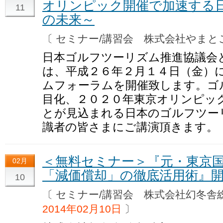
オリンピック開催で加速する
11
の未来～
〔 セミナー/講習会 株式会社やま
日本ゴルフツーリズム推進協議会
は、平成２６年２月１４日（金）
ムフォーラムを開催致します。ゴ
目化、２０２０年東京オリンピッ
とが見込まれる日本のゴルフツー
識者の皆さまにご講演頂きます。
＜無料セミナー＞『元・東京
02月
「減価償却」の徹底活用術』
10
〔 セミナー/講習会 株式会社幻冬
2014年02月10日
〕