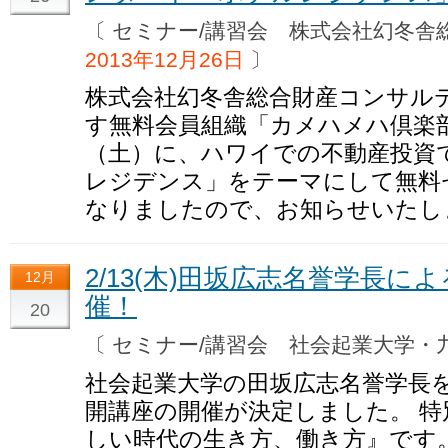
〔 セミナー/講習会 株式会社幻冬
2013年12月26日
〕
株式会社幻冬舎総合財産コンサル
す無料会員組織「カメハメハ倶楽部」
（土）に、ハワイでの不動産投資
レジデンス」をテーマにして無料
なりましたので、お知らせいたし
2/13(木)田坂広志名誉学長
12月
催！
20
〔 セミナー/講習会 社会起業大学
社会起業大学の田坂広志名誉学長
開講座の開催が決定しました。 
しい時代の生き方、働き方』です