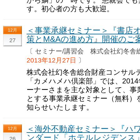
から鱗」の一時です。 懇親会で
す。初心者の方も大歓迎。
＜事業承継セミナー＞『書店
12月
策とM&Aの進め方』開催のご
27
〔 セミナー/講習会 株式会社幻冬
2013年12月27日
〕
株式会社幻冬舎総合財産コンサル
「カメハメハ倶楽部」では、2014
ーナーさまを主な対象として、事
とする事業承継セミナー（無料）
知らせいたします。
＜海外不動産セミナー＞『ハ
12月
ンダード「ホテルレジデンス
26