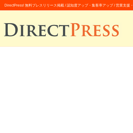
DirectPress! 無料プレスリリース掲載 / 認知度アップ・集客率アップ / 営業支