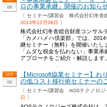
ロの事業承継』開催のお知ら
06
〔 セミナー/講習会 株式会社幻冬
2013年12月06日
〕
株式会社幻冬舎総合財産コンサル
「カメハメハ倶楽部」では、2014
継セミナー（無料）を開催いたし
「ムダな税金を払わない」事業承
アプローチをご紹介・解説します
【Microsoft協業セミナー】わり
12月
の低コスト移行術セミナーの
05
〔 セミナー/講習会 AOSテクノ
日
〕
AOSテクノロジーズ株式会社は、2014