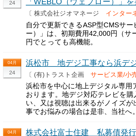
「WEBLO（ウェブロー）」
24
〔 株式会社ジオマネージ
インター
自分で更新できるASP型CMSサー
ー）」は、初期費用42,000円（サ
円でとっても高機能。
浜松市 地デジ工事なら浜デ
04月
24
〔 (有)トラスト企画
サービス業/小
浜松市を中心に地上デジタル専用
おります。地デジ対応テレビを購
い、又は視聴は出来るがノイズが
事でお悩みの場合は是非、当社へ
株式会社富士住建 私募債発
04月