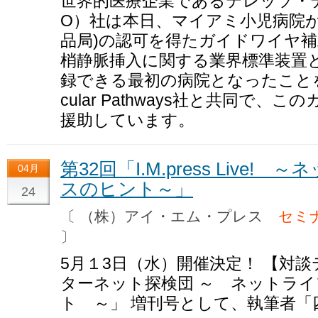
世界的医療企業であるテレッソ・テ
O）社は本日、マイアミ小児病院が
品局)の認可を得たガイドワイヤ
梢静脈挿入に関する業界標準装置
録できる最初の病院となったことを
cular Pathways社と共同で
援助しています。
第32回「I.M.press Live
04月
スのヒント～」
24
〔 （株）アイ・エム・プレス
セミ
〕
5月１3日（水）開催決定！ 【対談テ
ターネット探検団 ～ ネットラ
ト ～」 増刊号として、執筆者「