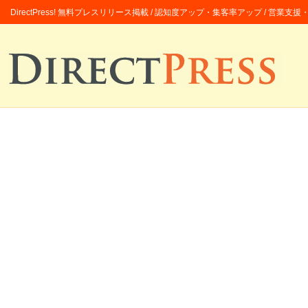
DirectPress! 無料プレスリリース掲載 / 認知度アップ・集客率アップ / 営業支