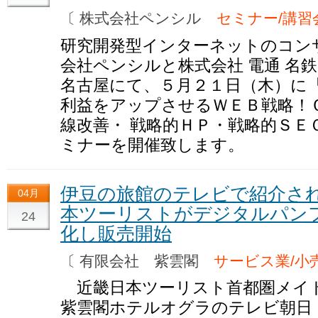
〔 株式会社ペンシル
セミナー/講習
研究開発型インターネットのコン
会社ペンシルと株式会社 電通 名
名古屋にて、５月２１日（木）に
利益をアップさせるＷＥＢ戦略！
線改善・ 戦略的ＨＰ・戦略的ＳＥ
ミナーを開催致します。
伊豆の旅館のテレビで紹介さ
04月
本ツーリストがデジタルパン
24
化し販売開始
〔 有限会社 紫雲閣
サービス業/小
近畿日本ツーリスト首都圏メイト
紫雲閣ホテルオグラのテレビ朝日