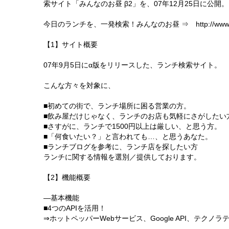
索サイト「みんなのお昼 β2」を、07年12月25日に公開。
今日のランチを、一発検索！みんなのお昼 ⇒ http://www.ohir
【1】サイト概要
07年9月5日にα版をリリースした、ランチ検索サイト。
こんな方々を対象に、
■初めての街で、ランチ場所に困る営業の方。
■飲み屋だけじゃなく、ランチのお店も気軽にさがしたい
■さすがに、ランチで1500円以上は厳しい、と思う方。
■「何食いたい？」と言われても…、と思うあなた。
■ランチブログを参考に、ランチ店を探したい方
ランチに関する情報を選別／提供しております。
【2】機能概要
―基本機能
■4つのAPIを活用！
⇒ホットペッパーWebサービス、Google API、テクノラティAPI