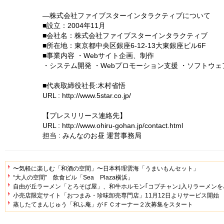
―株式会社ファイブスターインタラクティブについて
■設立：2004年11月
■会社名：株式会社ファイブスターインタラクティブ
■所在地：東京都中央区銀座6-12-13大東銀座ビル6F
■事業内容 ・Webサイト企画、制作
・システム開発 ・Webプロモーション支援 ・ソフトウ
■代表取締役社長:木村省悟
URL : http://www.5star.co.jp/
【プレスリリース連絡先】
URL : http://www.ohiru-gohan.jp/contact.html
担当 : みんなのお昼 運営事務局
〜気軽に楽しむ「和酒の空間」〜日本料理雲海「うまいもんセット」
“大人の空間” 飲食ビル「Sea Plaza横浜」
自由が丘ラーメン「とろそば屋」、和牛ホルモン｢コプチャン｣入りラーメンを､
小売店限定サイト「おつまみ・珍味卸売専門店」11月12日よりサービス開始
蒸したてまんじゅう「和ふ庵」がＦＣオーナー２次募集をスタート