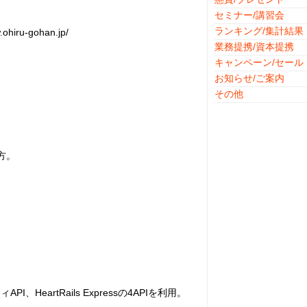
セミナー/講習会
ランキング/集計結果
u-gohan.jp/
業務提携/資本提携
キャンペーン/セール
お知らせ/ご案内
その他
方。
、HeartRails Expressの4APIを利用。