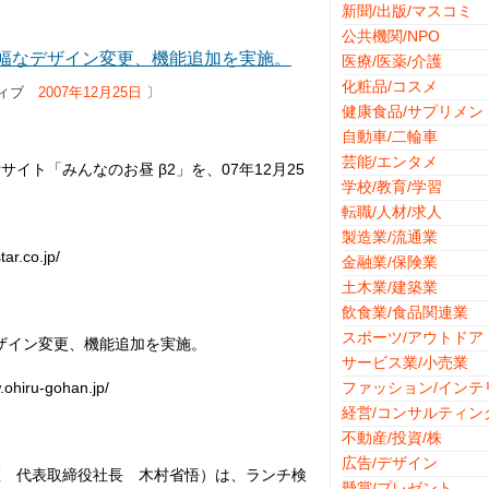
新聞/出版/マスコミ
公共機関/NPO
大幅なデザイン変更、機能追加を実施。
医療/医薬/介護
化粧品/コスメ
ティブ
2007年12月25日
〕
健康食品/サプリメン
自動車/二輪車
芸能/エンタメ
ト「みんなのお昼 β2」を、07年12月25
学校/教育/学習
転職/人材/求人
製造業/流通業
co.jp/
金融業/保険業
土木業/建築業
飲食業/食品関連業
スポーツ/アウトドア
デザイン変更、機能追加を実施。
サービス業/小売業
u-gohan.jp/
ファッション/インテ
経営/コンサルティン
不動産/投資/株
広告/デザイン
区 代表取締役社長 木村省悟）は、ランチ検
懸賞/プレゼント