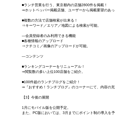
■ランチ営業を行う、東京都内の店舗2800件を掲載！
⇒ホットペッパー掲載店舗、ユーザーから掲載要望のあっ
■複数の方法で店舗検索が出来る！
⇒キーワード／エリア／地図による検索が可能。
―会員登録者のみ利用できる機能
■各種情報のアップロード
⇒クチコミ／画像のアップロードが可能。
―コンテンツ
■ランキングコーナーをリニューアル！
⇒閲覧数の多い上位100店舗をご紹介。
■100件超のランチブログをご紹介！
⇒『おすすめ！ランチブログ』のコーナーにて、内容の充
【3】今後の展開
1月にモバイル版を公開予定。
また、PC版においては、3月までにポイント制の導入を