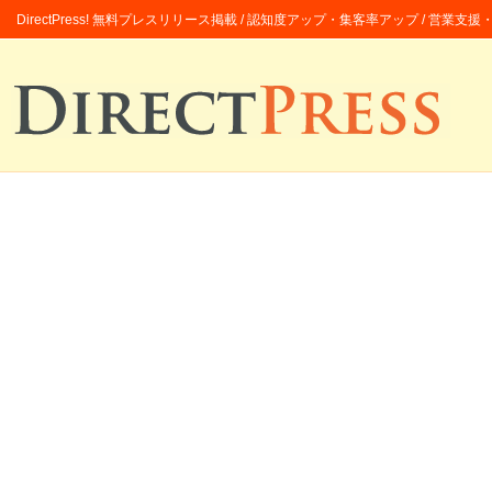
DirectPress! 無料プレスリリース掲載 / 認知度アップ・集客率アップ / 営業支