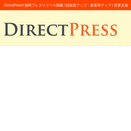
DirectPress! 無料プレスリリース掲載 / 認知度アップ・集客率アップ / 営業支