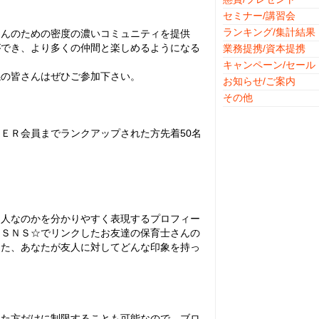
セミナー/講習会
ランキング/集計結果
さんのための密度の濃いコミュニティを提供
ができ、より多くの仲間と楽しめるようになる
業務提携/資本提携
キャンペーン/セール
係の皆さんはぜひご参加下さい。
お知らせ/ご案内
その他
ＥＲ会員までランクアップされた方先着50名
な人なのかを分かりやすく表現するプロフィー
んＳＮＳ☆でリンクしたお友達の保育士さんの
また、あなたが友人に対してどんな印象を持っ
。
した方だけに制限することも可能なので、ブロ