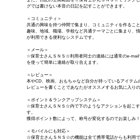
グでは書けない本音の日記を記すことができます。
＜コミュニティ＞
共通の興味を持つ仲間で集まり、コミュニティを作るこ
趣味、地域、職場、学校など共通テーマごとに集まり、
が利用できる便利なシステムです。
＜メール＞
☆保育士さんＳＮＳ☆利用者同士の連絡には通常のe-ma
を使って簡単に連絡が取り合えます。
＜レビュー＞
本やCD、映画、おもちゃなど自分が持っているアイテム
レビューを書くことであなたがオススメするお気に入り
＜ポイント＆ランクアップシステム＞
☆保育士さんＳＮＳ☆内で下のようなアクションを起こ
す。
獲得ポイント数によって、称号が変化するのでお楽しみ
＜モバイルにも対応＞
☆保育士さんＳＮＳ☆の機能は全て携帯電話からも利用