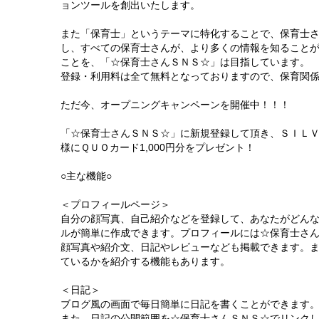
ョンツールを創出いたします。
また「保育士」というテーマに特化することで、保育士
し、すべての保育士さんが、より多くの情報を知ること
ことを、「☆保育士さんＳＮＳ☆」は目指しています。
登録・利用料は全て無料となっておりますので、保育関
ただ今、オープニングキャンペーンを開催中！！！
「☆保育士さんＳＮＳ☆」に新規登録して頂き、ＳＩＬＶ
様にＱＵＯカード1,000円分をプレゼント！
○主な機能○
＜プロフィールページ＞
自分の顔写真、自己紹介などを登録して、あなたがどん
ルが簡単に作成できます。プロフィールには☆保育士さ
顔写真や紹介文、日記やレビューなども掲載できます。
ているかを紹介する機能もあります。
＜日記＞
ブログ風の画面で毎日簡単に日記を書くことができます
また、日記の公開範囲を☆保育士さんＳＮＳ☆でリンク