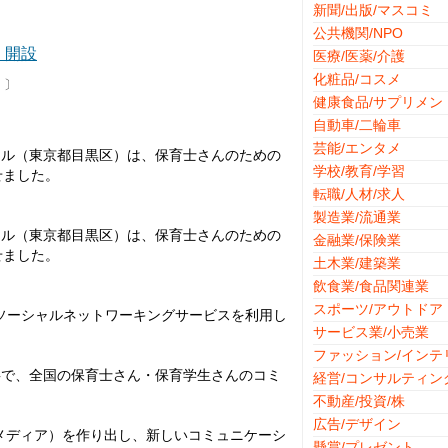
新聞/出版/マスコミ
公共機関/NPO
」開設
医療/医薬/介護
化粧品/コスメ
〕
健康食品/サプリメン
自動車/二輪車
芸能/エンタメ
ール（東京都目黒区）は、保育士さんのための
学校/教育/学習
せました。
転職/人材/求人
製造業/流通業
ール（東京都目黒区）は、保育士さんのための
金融業/保険業
せました。
土木業/建築業
飲食業/食品関連業
スポーツ/アウトドア
れるソーシャルネットワーキングサービスを利用し
サービス業/小売業
ファッション/インテ
事で、全国の保育士さん・保育学生さんのコミ
経営/コンサルティン
不動産/投資/株
広告/デザイン
成メディア）を作り出し、新しいコミュニケーシ
懸賞/プレゼント