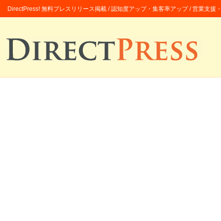
DirectPress! 無料プレスリリース掲載 / 認知度アップ・集客率アップ / 営業支