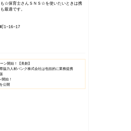
らも☆保育士さんＳＮＳ☆を使いたいときは携
にも最適です。
1−16−17
ペーン開始！【美創】
際協力人材バンク株式会社は包括的に業務提携
版
ン開始！
を公開