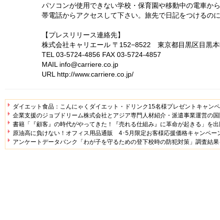
パソコンが使用できない学校・保育園や移動中の電車か
帯電話からアクセスして下さい。旅先で日記をつけるの
【プレスリリース連絡先】
株式会社キャリエール 〒152−8522 東京都目黒区目黒本町
TEL 03-5724-4856 FAX 03-5724-4857
MAIL info@carriere.co.jp
URL http://www.carriere.co.jp/
ダイエット食品：こんにゃくダイエット・ドリンク15名様プレゼントキャン
企業支援のジョブドリーム株式会社とアジア専門人材紹介・派遣事業運営の国
書籍「『顧客』の時代がやってきた！『売れる仕組み』に革命が起きる」を出
原油高に負けない！オフィス用品通販 4･5月限定お客様応援価格キャンペー
アンケートデータバンク「わが子を守るための登下校時の防犯対策」調査結果