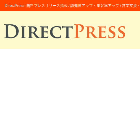
DirectPress! 無料プレスリリース掲載 / 認知度アップ・集客率アップ / 営業支