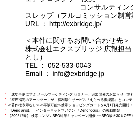
コンサルティ
スレップ（フルコミッション制営
URL ： http://exbridge.jp/
＜本件に関するお問い合わせ先＞
株式会社エクスブリッジ 広報担
とし）
TEL ： 052-533-0043
Email ： info@exbridge.jp
「成功事例に学ぶ メールマーケティング セミナー」追加開催のお知らせ（無
『座席指定のアールツー』が、福利厚生サービス『えらべる倶楽部』とコンテ
≪著作権表示なし≫≪再販可能≫携帯ショッピングカートを4月1日発売開始！
『Deno artist』、インターネットマガジン 『Deno focus』 の掲載開始
【2008迎春】 検索エンジンSEO対策キャンペーン開催 >> SEO最大30％OFF