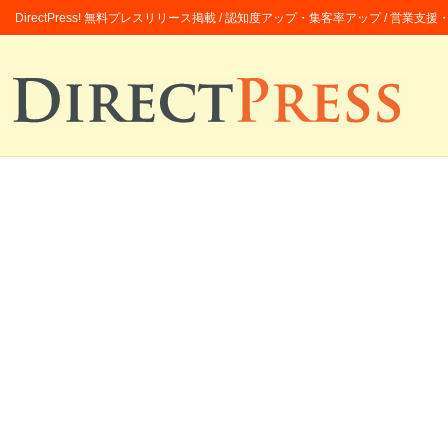
DirectPress! 無料プレスリリース掲載 / 認知度アップ・集客率アップ / 営業支