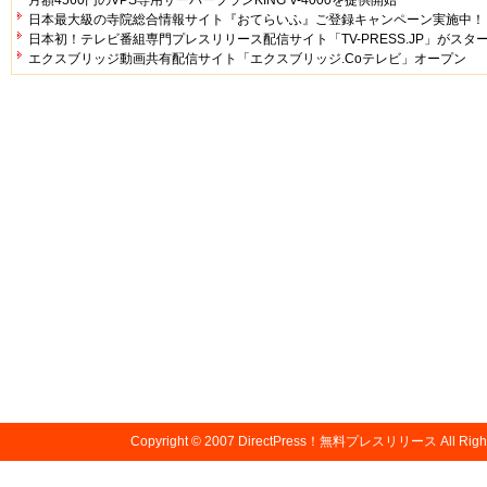
日本最大級の寺院総合情報サイト『おてらいふ』ご登録キャンペーン実施中！
日本初！テレビ番組専門プレスリリース配信サイト「TV-PRESS.JP」がスタ
エクスブリッジ動画共有配信サイト「エクスブリッジ.Coテレビ」オープン
Copyright © 2007
DirectPress！無料プレスリリース
All Righ