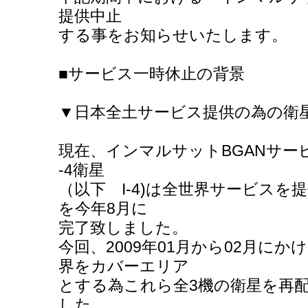
提供中止
する事をお知らせいたします。
■サービス一時休止の背景
▼日本全土サービス提供の為の衛
現在、インマルサットBGANサービス
-4衛星
（以下 I-4)は全世界サービスを
を今年8月に
完了致しました。
今回、2009年01月から02月に
界をカバーエリア
とする為これら全3機の衛星を再
した。