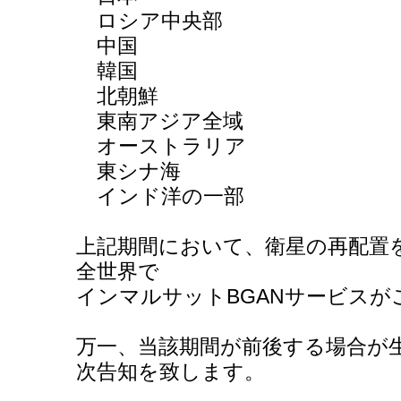
ロシア中央部
中国
韓国
北朝鮮
東南アジア全域
オーストラリア
東シナ海
インド洋の一部
上記期間において、衛星の再配置を実
全世界で
インマルサットBGANサービスが
万一、当該期間が前後する場合が
次告知を致します。