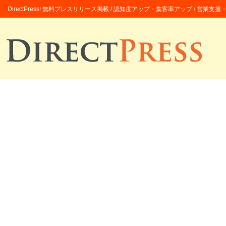
DirectPress! 無料プレスリリース掲載 / 認知度アップ・集客率アップ / 営業支