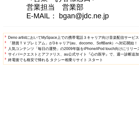
営業担当 営業部
E-MAIL： bgan@jdc.ne.jp
Deno artistにおいてMySpace上での携帯電話３キャリア向け音楽配信サービ
「懸賞ＴＶプレミアム」が3キャリア(au、docomo、SoftBank）へ対応開始！
人気コンテンツ「毎日の運勢」の2009年版をiPhone/iPod touch向けにリリー
サイバークエストとアファリス、au公式サイト『心の医学』で、週一診断追
終電後でも格安で帰れる タクシー相乗りサイト スタート