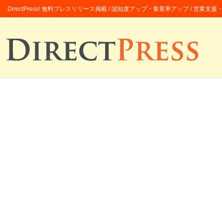
DirectPress! 無料プレスリリース掲載 / 認知度アップ・集客率アップ / 営業支