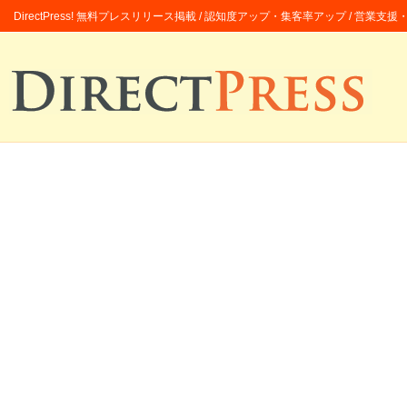
DirectPress! 無料プレスリリース掲載 / 認知度アップ・集客率アップ / 営業支