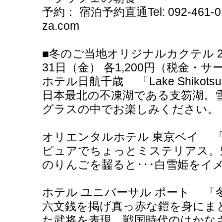
予約： 宿泊予約直通Tel: 092-461-017
za.com
■冬のご当地オリジナルカクテル 20
31日（金） 各1,200円（税金・
ホテル日航千歳 「Lake Shikot
日本最北の不凍湖である支笏湖。
グラスの中でお楽しみください。
オリエンタルホテル 東京ベイ 「SW
ピュアでちょっとミステリアス。
のりんごを齧ると･･･白雪姫をイ
ホテル ユニバーサル ポート 「冬
六文銭を掲げ真っ赤な鎧を身にま
た武将を表現。戦国時代のはかなさ