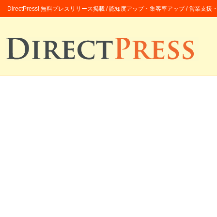
DirectPress! 無料プレスリリース掲載 / 認知度アップ・集客率アップ / 営業支