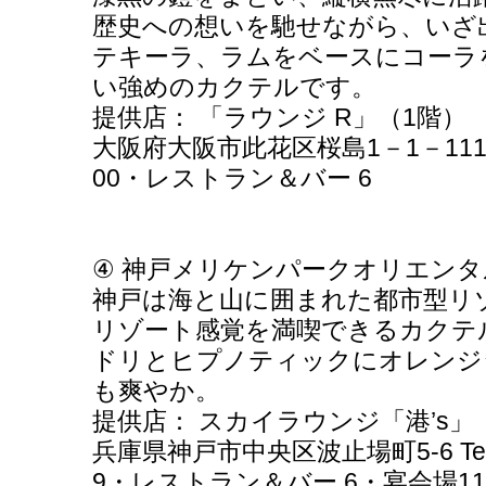
歴史への想いを馳せながら、いざ出
テキーラ、ラムをベースにコーラ
い強めのカクテルです。
提供店： 「ラウンジ R」（1階）
大阪府大阪市此花区桜島1－1－111 Tel:
00・レストラン＆バー 6
④ 神戸メリケンパークオリエンタルホテル
神戸は海と山に囲まれた都市型リ
リゾート感覚を満喫できるカクテ
ドリとヒプノティックにオレンジ
も爽やか。
提供店： スカイラウンジ「港’s」
兵庫県神戸市中央区波止場町5-6 Tel: 0
9・レストラン＆バー 6・宴会場11