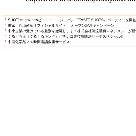
SHOT°Magazine×ピーロート・ジャパン 〝TASTE SHOTS〟パーティーを開
書家・丸山茜葉オフィシャルサイト オープン記念キャンペーン
中小企業の受けている差別を撤廃します！株式会社調達購買マネジメントが新
ぐるぐる王（ぐるぐるキング）パチンコ裏技攻略法リーチスペシャル!!
中国化学品２４時間電話救援サービス