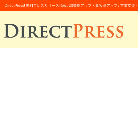
DirectPress! 無料プレスリリース掲載 / 認知度アップ・集客率アップ / 営業支